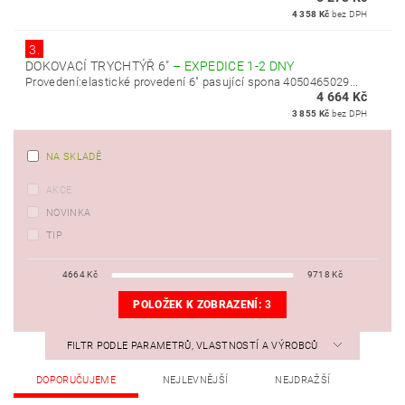
4 358 Kč
bez DPH
3.
DOKOVACÍ TRYCHTÝŘ 6"
–
EXPEDICE 1-2 DNY
Provedení:elastické provedení 6" pasující spona 4050465029...
4 664 Kč
3 855 Kč
bez DPH
NA SKLADĚ
AKCE
NOVINKA
TIP
4664
Kč
9718
Kč
POLOŽEK K ZOBRAZENÍ:
3
FILTR PODLE PARAMETRŮ, VLASTNOSTÍ A VÝROBCŮ
DOPORUČUJEME
NEJLEVNĚJŠÍ
NEJDRAŽŠÍ