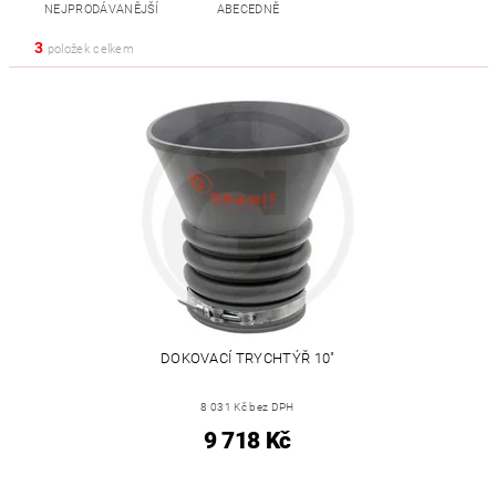
NEJPRODÁVANĚJŠÍ
ABECEDNĚ
3
položek celkem
DOKOVACÍ TRYCHTÝŘ 10"
8 031 Kč bez DPH
9 718 Kč