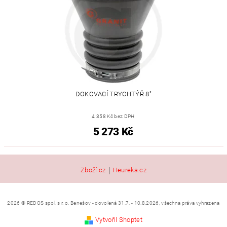
DOKOVACÍ TRYCHTÝŘ 8"
4 358 Kč bez DPH
5 273 Kč
|
Zboží.cz
Heureka.cz
2026 © REDOS spol. s r. o. Benešov - dovolená 31.7. - 10.8.2026, všechna práva vyhrazena
Vytvořil Shoptet