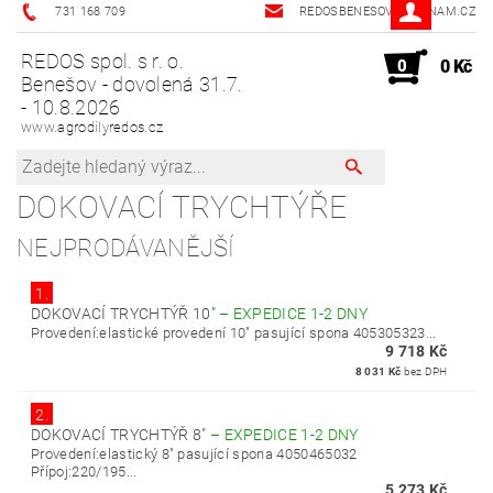
731 168 709
REDOSBENESOV@SEZNAM.CZ
REDOS spol. s r. o.
0
0 Kč
Benešov - dovolená 31.7.
- 10.8.2026
www.agrodilyredos.cz
DOKOVACÍ TRYCHTÝŘE
NEJPRODÁVANĚJŠÍ
1.
DOKOVACÍ TRYCHTÝŘ 10"
–
EXPEDICE 1-2 DNY
Provedení:elastické provedení 10" pasující spona 405305323...
9 718 Kč
8 031 Kč
bez DPH
2.
DOKOVACÍ TRYCHTÝŘ 8"
–
EXPEDICE 1-2 DNY
Provedení:elastický 8" pasující spona 4050465032
Přípoj:220/195...
5 273 Kč