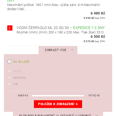
DNY
Maximální průtok: 180 l /min.Max. výška sání: 6 mMaximální
dodací tlak:...
6 480 Kč
5 355 Kč
bez DPH
VODNÍ ČERPADLO ML 20 30/30
–
EXPEDICE 1-2 DNY
3.
Rozměr (mm) (mm) 200 x 180 x 200 Max. Tlak (bar) 25 O...
6 500 Kč
5 372 Kč
bez DPH
ZOBRAZIT VÍCE
NA SKLADĚ
AKCE
NOVINKA
TIP
6480
Kč
10742
Kč
POLOŽEK K ZOBRAZENÍ:
6
FILTR PODLE PARAMETRŮ, VLASTNOSTÍ A VÝROBCŮ