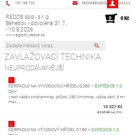
731 168 709
REDOSBENESOV@SEZNAM.CZ
REDOS spol. s r. o.
0
0 Kč
Benešov - dovolená 31.7.
- 10.8.2026
www.agrodilyredos.cz
ZAVLAŽOVACÍ TECHNIKA
NEJPRODÁVANĚJŠÍ
1.
ČERPADLO NA VÝVODOVOU HŘÍDEL G280
–
EXPEDICE 1-2
DNY
• není vázán směremmax. průtok: 280 l/minmax. výška sání: 6 m•
max....
10 327 Kč
8 535 Kč
bez DPH
2.
ČERPADLO NA VÝVODOVÝ HŘÍDEL G180
–
EXPEDICE 1-2