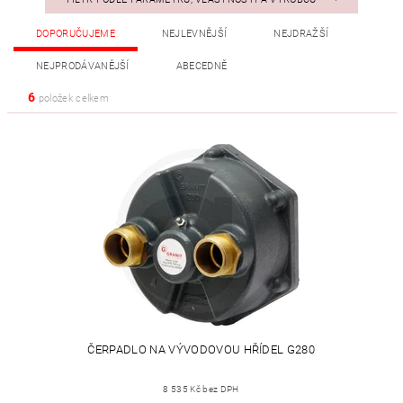
DOPORUČUJEME
NEJLEVNĚJŠÍ
NEJDRAŽŠÍ
NEJPRODÁVANĚJŠÍ
ABECEDNĚ
6
položek celkem
ČERPADLO NA VÝVODOVOU HŘÍDEL G280
8 535 Kč bez DPH