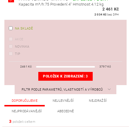
Kapacita m³/h:75 Provedení:4" Hmotnost:4.12 kg
2 461 Kč
2 034 Kč
bez DPH
NA SKLADĚ
AKCE
NOVINKA
TIP
2461
Kč
3797
Kč
POLOŽEK K ZOBRAZENÍ:
3
FILTR PODLE PARAMETRŮ, VLASTNOSTÍ A VÝROBCŮ
DOPORUČUJEME
NEJLEVNĚJŠÍ
NEJDRAŽŠÍ
NEJPRODÁVANĚJŠÍ
ABECEDNĚ
3
položek celkem