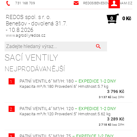
731 168 709
REDOSBENESOV@SEZNAM.CZ
REDOS spol. s r. o.
0
0 Kč
Benešov - dovolená 31.7.
- 10.8.2026
www.agrodilyredos.cz
SACÍ VENTILY
NEJPRODÁVANĚJŠÍ
PATNÍ VENTIL 6" M?/H: 180
–
EXPEDICE 1-2 DNY
1.
Kapacita m³/h:180 Provedení:6" Hmotnost:5.7 kg
3 796 Kč
3 137 Kč
bez DPH
PATNÍ VENTIL 4" M?/H: 120
–
EXPEDICE 1-2 DNY
2.
Kapacita m³/h:120 Provedení:5" Hmotnost:5.62 kg
3 289 Kč
2 718 Kč
bez DPH
PATNÍ VENTIL 5" M?/H: 75
–
EXPEDICE 1-2 DNY
3.