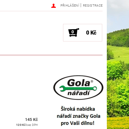
|
PŘIHLÁŠENÍ
REGISTRACE
0
0 Kč
145 Kč
120 Kč
bez DPH