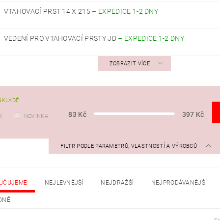
VTAHOVACÍ PRST 14 X 215
–
EXPEDICE 1-2 DNY
VEDENÍ PRO VTAHOVACÍ PRSTY JD
–
EXPEDICE 1-2 DNY
ZOBRAZIT VÍCE
SKLADĚ
83
Kč
397
Kč
E
NOVINKA
FILTR PODLE PARAMETRŮ, VLASTNOSTÍ A VÝROBCŮ
UČUJEME
NEJLEVNĚJŠÍ
NEJDRAŽŠÍ
NEJPRODÁVANĚJŠÍ
DNĚ