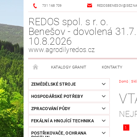
731 168 709
REDOSBENESOV@SEZN
REDOS spol. s r. o.
Benešov - dovolená 31.7.
10.8.2026
www.agrodilyredos.cz
KATALOGY GRANIT
KONTAKTY
Domů
Skl
ZEMĚDĚLSKÉ STROJE
VT
HOSPODÁŘSKÉ POTŘEBY
ZPRACOVÁNÍ PŮDY
NEJ
FEKÁLNÍ A HNOJÍCÍ TECHNIKA
1.
POSTŘIKOVAČE, OCHRANA