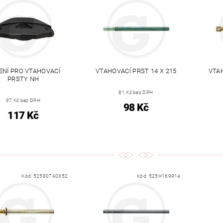
ENÍ PRO VTAHOVACÍ
VTAHOVACÍ PRST 14 X 215
VTAH
PRSTY NH
81 Kč bez DPH
97 Kč bez DPH
98 Kč
117 Kč
Kód:
52580740352
Kód:
525H169914