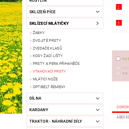
ROSTLIN
2.
SKLIZEŇ PÍCE
3.
SKLÍZECÍ MLÁTIČKY
ŽABKY
DVOJITÉ PRSTY
ZVEDAČE KLASŮ
KOSY ŽACÍ LIŠTY
NA 
PRSTY A PERA PŘIHANĚČE
AKC
VTAHOVACÍ PRSTY
TIP
MLÁTICÍ NOŽE
OPTIBELT ŘEMENY
DÍLNA
DOPOR
KARDANY
ABECE
TRAKTOR - NÁHRADNÍ DÍLY