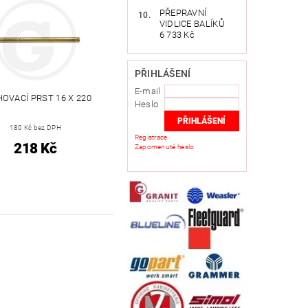
PŘEPRAVNÍ
VIDLICE BALÍKŮ
6 733 Kč
PŘIHLÁŠENÍ
E-mail
OVACÍ PRST 16 X 220
Heslo
180 Kč bez DPH
Registrace
218 Kč
Zapomenuté heslo