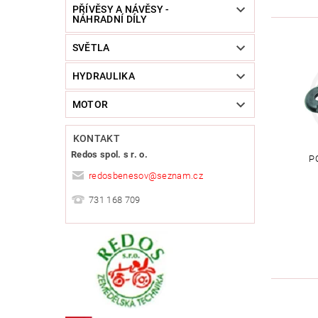
PŘÍVĚSY A NÁVĚSY -
NÁHRADNÍ DÍLY
SVĚTLA
HYDRAULIKA
MOTOR
KONTAKT
Redos spol. s r. o.
P
redosbenesov
@
seznam.cz
731 168 709