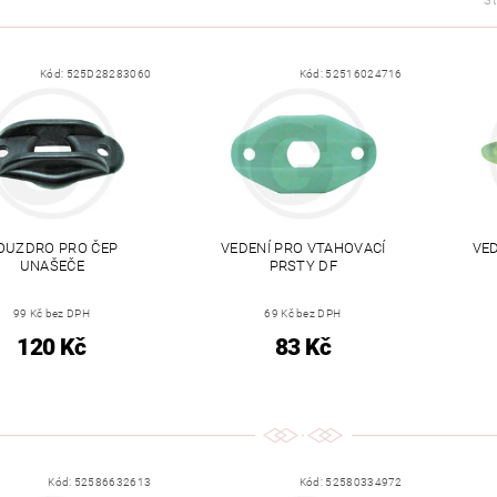
S
Kód:
525D28283060
Kód:
52516024716
OUZDRO PRO ČEP
VEDENÍ PRO VTAHOVACÍ
VED
UNAŠEČE
PRSTY DF
99 Kč bez DPH
69 Kč bez DPH
120 Kč
83 Kč
Kód:
52586632613
Kód:
52580334972