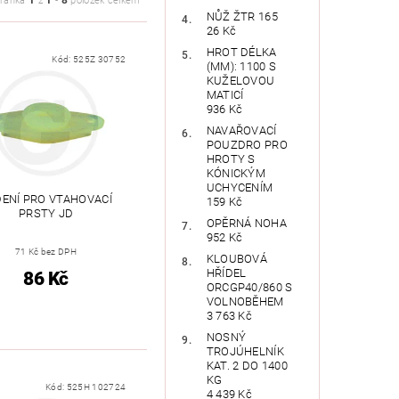
1
1
8
tránka
z
-
položek celkem
NŮŽ ŽTR 165
26 Kč
HROT DÉLKA
Kód:
525Z 30752
(MM): 1100 S
KUŽELOVOU
MATICÍ
936 Kč
NAVAŘOVACÍ
POUZDRO PRO
HROTY S
KÓNICKÝM
UCHYCENÍM
ENÍ PRO VTAHOVACÍ
159 Kč
PRSTY JD
OPĚRNÁ NOHA
952 Kč
71 Kč bez DPH
KLOUBOVÁ
HŘÍDEL
86 Kč
ORCGP40/860 S
VOLNOBĚHEM
3 763 Kč
NOSNÝ
TROJÚHELNÍK
KAT. 2 DO 1400
KG
Kód:
525H 102724
4 439 Kč