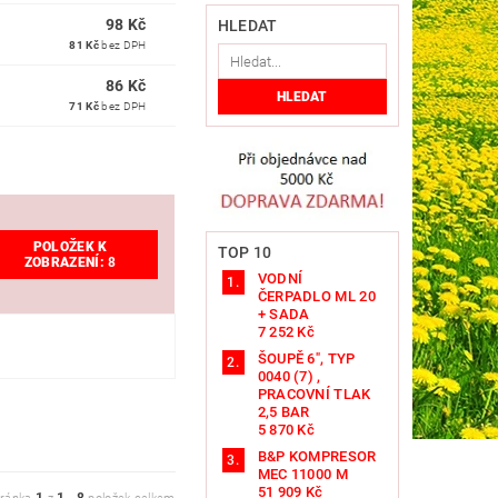
98 Kč
HLEDAT
81 Kč
bez DPH
86 Kč
71 Kč
bez DPH
POLOŽEK K
TOP 10
ZOBRAZENÍ:
8
VODNÍ
ČERPADLO ML 20
+ SADA
7 252 Kč
ŠOUPĚ 6", TYP
0040 (7) ,
PRACOVNÍ TLAK
2,5 BAR
5 870 Kč
B&P KOMPRESOR
MEC 11000 M
51 909 Kč