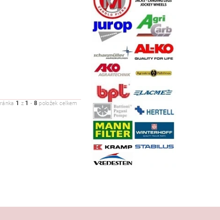
1
1
8
tránka
z
-
položek celkem