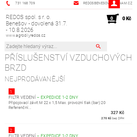
731 168 709
REDOSBENESOV@SEZNAM.CZ
REDOS spol. s r. o.
0
0 Kč
Benešov - dovolená 31.7.
- 10.8.2026
www.agrodilyredos.cz
PŘÍSLUŠENSTVÍ VZDUCHOVÝCH
BRZD
NEJPRODÁVANĚJŠÍ
1.
FILTR VEDENÍ
–
EXPEDICE 1-2 DNY
Připojovací závit:M 22 x 1,5 Max. provozní tlak (bar):20
Referenční...
327 Kč
270 Kč
bez DPH
2.
FILTR VEDENÍ
–
EXPEDICE 1-2 DNY