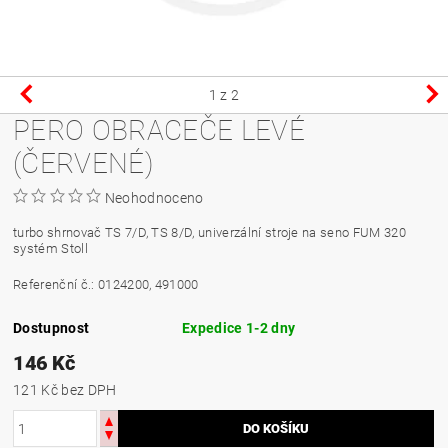
1
z 2
PERO OBRACEČE LEVÉ
(ČERVENÉ)
Neohodnoceno
turbo shrnovač TS 7/D, TS 8/D, univerzální stroje na seno FUM 320
systém Stoll
Referenční č.
:
0124200, 491000
Dostupnost
Expedice 1-2 dny
146 Kč
121 Kč bez DPH