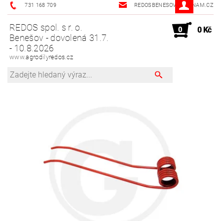
731 168 709
REDOSBENESOV@SEZNAM.CZ
REDOS spol. s r. o.
0
0 Kč
Benešov - dovolená 31.7.
- 10.8.2026
www.agrodilyredos.cz