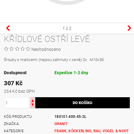
1
z 2
KŘÍDLOVÉ OSTŘÍ LEVÉ
Neohodnoceno
Šrouby s maticemi (nejsou zahrnuty v ceně):
2x M10x30
Dostupnost
Expedice 1-2 dny
307 Kč
254 Kč bez DPH
KÓD PRODUKTU
180101.400-45-2L
ZNAČKA
GRANIT
KATEGORIE
FRANK, KÖCKERLING, RAU, VOGEL & NOOT