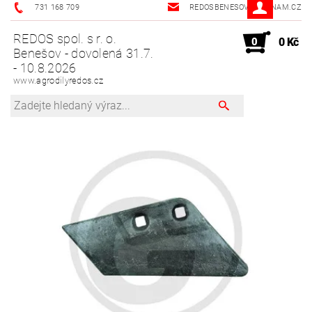
731 168 709
REDOSBENESOV@SEZNAM.CZ
REDOS spol. s r. o.
0
0 Kč
Benešov - dovolená 31.7.
- 10.8.2026
www.agrodilyredos.cz