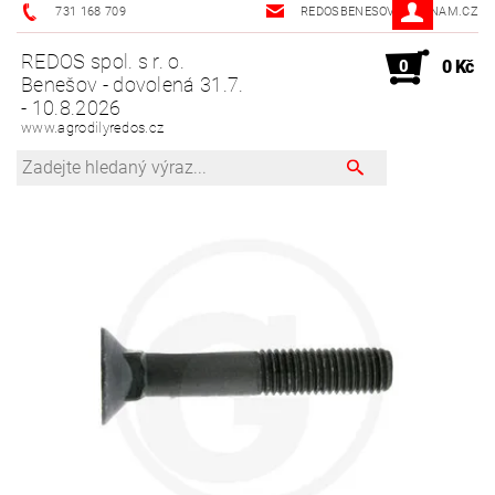
731 168 709
REDOSBENESOV@SEZNAM.CZ
REDOS spol. s r. o.
0
0 Kč
Benešov - dovolená 31.7.
- 10.8.2026
www.agrodilyredos.cz