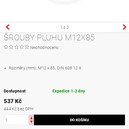
1
z 2
ŠROUBY PLUHU M12X85
Neohodnoceno
Rozměry (mm):
M12 x 85, DIN 608 12.9
Dostupnost
Expedice 1-2 dny
537 Kč
444 Kč bez DPH