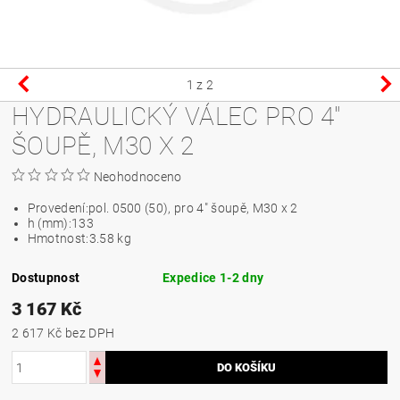
1
z 2
HYDRAULICKÝ VÁLEC PRO 4"
ŠOUPĚ, M30 X 2
Neohodnoceno
Provedení:
pol. 0500 (50), pro 4" šoupě, M30 x 2
h (mm):
133
Hmotnost:
3.58 kg
Dostupnost
Expedice 1-2 dny
3 167 Kč
2 617 Kč bez DPH