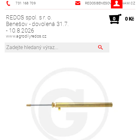
731 168 709
REDOSBENESOV@SEZNAM.CZ
REDOS spol. s r. o.
0
0 Kč
Benešov - dovolená 31.7.
- 10.8.2026
www.agrodilyredos.cz