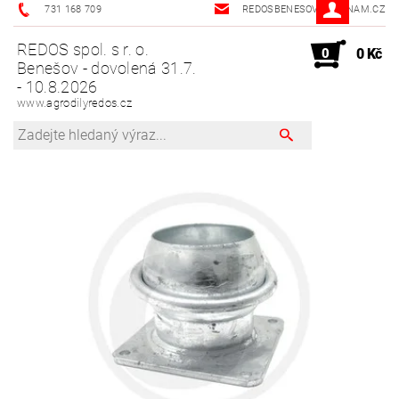
731 168 709
REDOSBENESOV@SEZNAM.CZ
REDOS spol. s r. o.
0
0 Kč
Benešov - dovolená 31.7.
- 10.8.2026
www.agrodilyredos.cz