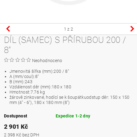
1
z 2
DÍL (SAMEC) S PŘÍRUBOU 200 /
8"
Neohodnoceno
Jmenovitá šířka (mm):
200 / 8"
A (mm/coul):
8"
B (mm):
243
Vzdálenost děr (mm):
180 x 180
Hmotnost:
7.76 kg
žárově zinkované, hodící se k šoupátkuodstup děr: 150 x 150
mm (4" - 6"), 180 x 180 mm (8")
Dostupnost
Expedice 1-2 dny
2 901 Kč
2 398 Kč bez DPH