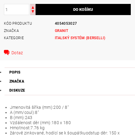
KÓD PRODUKTU
4054053027
ZNAČKA
GRANIT
KATEGORIE
ITALSKÝ SYSTÉM (BERSELLI)
Dotaz
POPIS
ZNAČKA
DISKUZE
Jmenovitá šířka (mm):
200 / 8"
A (mm/coul):
8"
B (mm):
243
Vzdálenost děr (mm):
180 x 180
Hmotnost:
7.76 kg
žárově zinkované, hodící se k šoupátkuodstup děr: 150 x