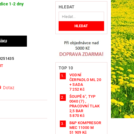
dice 1-2 dny
HLEDAT
0251435
IT
TOP 10
N
VODNÍ
ČERPADLO ML 20
+ SADA
Dotaz
7 252 Kč
ŠOUPĚ 6", TYP
0040 (7) ,
PRACOVNÍ TLAK
2,5 BAR
5 870 Kč
B&P KOMPRESOR
MEC 11000 M
51 909 Kč