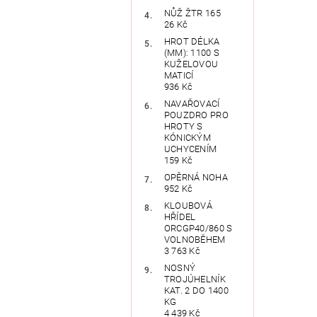
NŮŽ ŽTR 165
26 Kč
HROT DÉLKA
(MM): 1100 S
KUŽELOVOU
MATICÍ
936 Kč
NAVAŘOVACÍ
POUZDRO PRO
HROTY S
KÓNICKÝM
UCHYCENÍM
159 Kč
OPĚRNÁ NOHA
952 Kč
KLOUBOVÁ
HŘÍDEL
ORCGP40/860 S
VOLNOBĚHEM
3 763 Kč
NOSNÝ
TROJÚHELNÍK
KAT. 2 DO 1400
KG
4 439 Kč