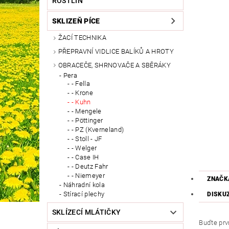
ROSTLIN
SKLIZEŇ PÍCE
ŽACÍ TECHNIKA
PŘEPRAVNÍ VIDLICE BALÍKŮ A HROTY
OBRACEČE, SHRNOVAČE A SBĚRÁKY
Pera
- Fella
- Krone
- Kuhn
- Mengele
- Pöttinger
- PZ (Kverneland)
- Stoll - JF
- Welger
- Case IH
- Deutz Fahr
- Niemeyer
ZNAČK
Náhradní kola
Stírací plechy
DISKU
SKLÍZECÍ MLÁTIČKY
Buďte prvn