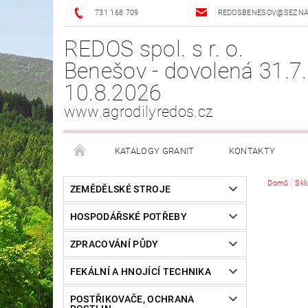
731 168 709
REDOSBENESOV@SEZN
REDOS spol. s r. o.
Benešov - dovolená 31.7.
10.8.2026
www.agrodilyredos.cz
KATALOGY GRANIT
KONTAKTY
Domů
Skl
ZEMĚDĚLSKÉ STROJE
HOSPODÁŘSKÉ POTŘEBY
ZPRACOVÁNÍ PŮDY
FEKÁLNÍ A HNOJÍCÍ TECHNIKA
POSTŘIKOVAČE, OCHRANA