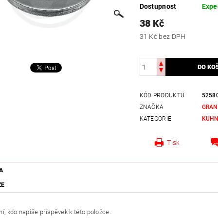
Dostupnost
Expe
38 Kč
31 Kč bez DPH
KÓD PRODUKTU
5258
ZNAČKA
GRAN
KATEGORIE
KUH
Tisk
A
ZE
í, kdo napíše příspěvek k této položce.