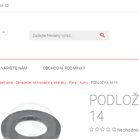
AM.CZ
 -
NAPIŠTE NÁM
OBCHODNÍ PODMÍNKY
izeň píce
Obraceče, shrnovače a sběráky
Pera
Kuhn
PODLOŽKA M 14
PODLOŽ
14
Neohodno