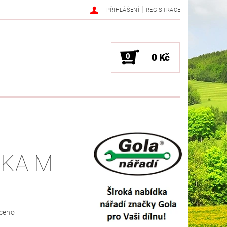
|
PŘIHLÁŠENÍ
REGISTRACE
0
0 Kč
KA M
ceno