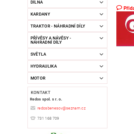
DÍLNA
Přid
KARDANY
TRAKTOR - NÁHRADNÍ DÍLY
PŘÍVĚSY A NÁVĚSY -
NÁHRADNÍ DÍLY
SVĚTLA
HYDRAULIKA
MOTOR
KONTAKT
Redos spol. s r. o.
redosbenesov
@
seznam.cz
731 168 709