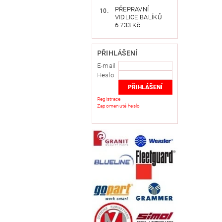
PŘEPRAVNÍ
VIDLICE BALÍKŮ
6 733 Kč
PŘIHLÁŠENÍ
E-mail
Heslo
Registrace
Zapomenuté heslo