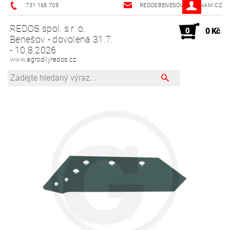
731 168 709
REDOSBENESOV@SEZNAM.CZ
REDOS spol. s r. o.
0
0 Kč
Benešov - dovolená 31.7.
- 10.8.2026
www.agrodilyredos.cz