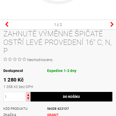
1
z 2
ZAHNUTÉ VÝMĚNNÉ ŠPIČATÉ
OSTŘÍ LEVÉ PROVEDENÍ 16" C, N,
P
Neohodnoceno
Dostupnost
Expedice 1-2 dny
1 280 Kč
1 058 Kč bez DPH
KÓD PRODUKTU
56028 622137
ZNAČKA
GRANIT