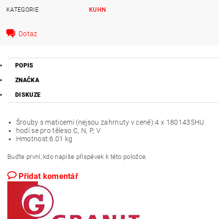
KATEGORIE
KUHN
Dotaz
POPIS
ZNAČKA
DISKUZE
Šrouby s maticemi (nejsou zahrnuty v ceně):
4 x 1801435HU
hodí se pro těleso:
C, N, P, V
Hmotnost:
6.01 kg
Buďte první, kdo napíše příspěvek k této položce.
Přidat komentář