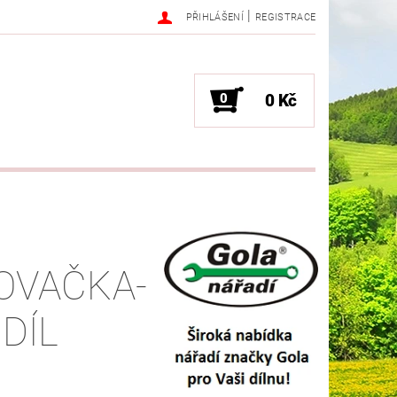
|
PŘIHLÁŠENÍ
REGISTRACE
0
0 Kč
OVAČKA-
DÍL