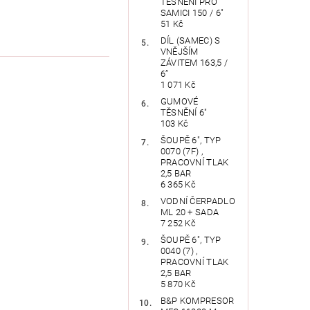
TĚSNĚNÍ PRO
SAMICI 150 / 6"
51 Kč
DÍL (SAMEC) S
VNĚJŠÍM
ZÁVITEM 163,5 /
6”
1 071 Kč
GUMOVÉ
TĚSNĚNÍ 6"
103 Kč
ŠOUPĚ 6", TYP
0070 (7F) ,
PRACOVNÍ TLAK
2,5 BAR
6 365 Kč
VODNÍ ČERPADLO
ML 20 + SADA
7 252 Kč
ŠOUPĚ 6", TYP
0040 (7) ,
PRACOVNÍ TLAK
2,5 BAR
5 870 Kč
B&P KOMPRESOR