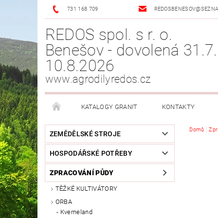
731 168 709
REDOSBENESOV@SEZN
REDOS spol. s r. o.
Benešov - dovolená 31.7.
10.8.2026
www.agrodilyredos.cz
KATALOGY GRANIT
KONTAKTY
Domů
Zpr
ZEMĚDĚLSKÉ STROJE
HOSPODÁŘSKÉ POTŘEBY
ZPRACOVÁNÍ PŮDY
TĚŽKÉ KULTIVÁTORY
ORBA
Kverneland