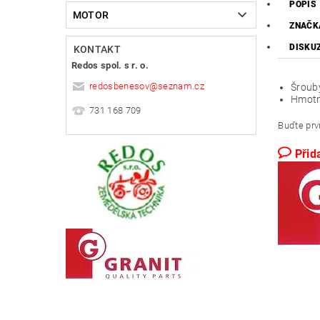
POPIS
MOTOR
ZNAČK
DISKU
KONTAKT
Redos spol. s r. o.
redosbenesov
@
seznam.cz
Šrouby
Hmotn
731 168 709
Buďte prvn
Přid