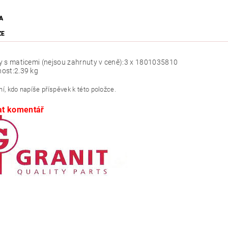
A
ZE
 s maticemi (nejsou zahrnuty v ceně):
3 x 1801035810
ost:
2.39 kg
í, kdo napíše příspěvek k této položce.
at komentář