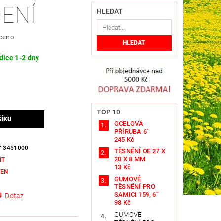
ENÍ
HLEDAT
ceno
dice 1-2 dny
TOP 10
OCELOVÁ
PŘÍRUBA 6"
245 Kč
7 3451000
TĚSNĚNÍ OE 27 X
20 X 8 MM
IT
13 Kč
KEN
GUMOVÉ
TĚSNĚNÍ PRO
SAMICI 159, 6"
Dotaz
98 Kč
GUMOVÉ