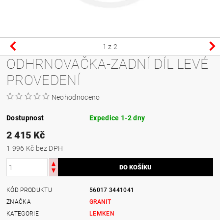
1
z 2
ODHRNOVAČKA-ZADNÍ DÍL LEVÉ
PROVEDENÍ
Neohodnoceno
Dostupnost
Expedice 1-2 dny
2 415 Kč
1 996 Kč bez DPH
KÓD PRODUKTU
56017 3441041
ZNAČKA
GRANIT
KATEGORIE
LEMKEN