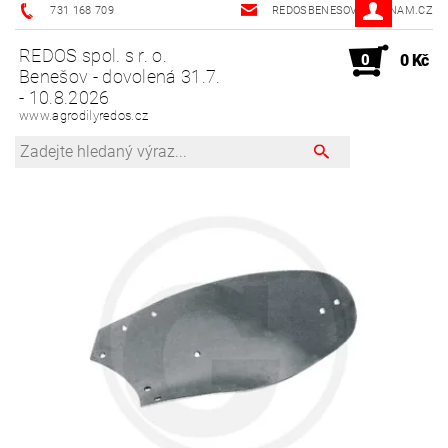
731 168 709
REDOSBENESOV@SEZNAM.CZ
REDOS spol. s r. o.
0
0 Kč
Benešov - dovolená 31.7.
- 10.8.2026
www.agrodilyredos.cz