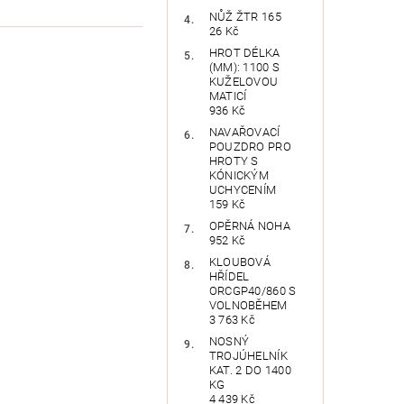
NŮŽ ŽTR 165
26 Kč
HROT DÉLKA
(MM): 1100 S
KUŽELOVOU
MATICÍ
936 Kč
NAVAŘOVACÍ
POUZDRO PRO
HROTY S
KÓNICKÝM
UCHYCENÍM
159 Kč
OPĚRNÁ NOHA
952 Kč
KLOUBOVÁ
HŘÍDEL
ORCGP40/860 S
VOLNOBĚHEM
3 763 Kč
NOSNÝ
TROJÚHELNÍK
KAT. 2 DO 1400
KG
4 439 Kč