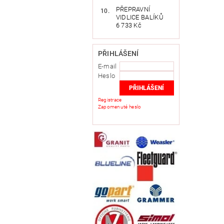
PŘEPRAVNÍ
VIDLICE BALÍKŮ
6 733 Kč
PŘIHLÁŠENÍ
E-mail
Heslo
Registrace
Zapomenuté heslo