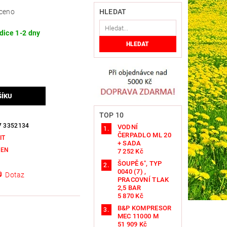
ceno
HLEDAT
dice 1-2 dny
TOP 10
7 3352134
VODNÍ
ČERPADLO ML 20
IT
+ SADA
KEN
7 252 Kč
ŠOUPĚ 6", TYP
0040 (7) ,
Dotaz
PRACOVNÍ TLAK
2,5 BAR
5 870 Kč
B&P KOMPRESOR
MEC 11000 M
51 909 Kč