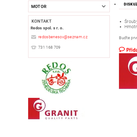
DISKU
MOTOR
KONTAKT
Šrouby
Hmotn
Redos spol. s r. o.
redosbenesov
@
seznam.cz
Buďte prvn
731 168 709
Přid