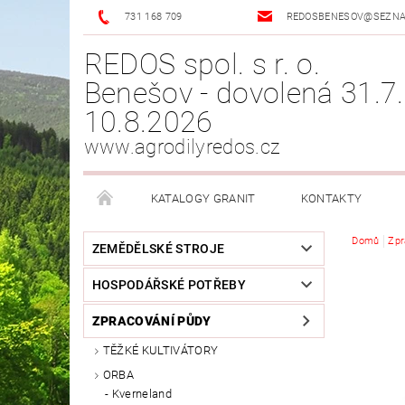
731 168 709
REDOSBENESOV@SEZN
REDOS spol. s r. o.
Benešov - dovolená 31.7.
10.8.2026
www.agrodilyredos.cz
KATALOGY GRANIT
KONTAKTY
Domů
Zpr
ZEMĚDĚLSKÉ STROJE
HOSPODÁŘSKÉ POTŘEBY
ZPRACOVÁNÍ PŮDY
TĚŽKÉ KULTIVÁTORY
ORBA
Kverneland