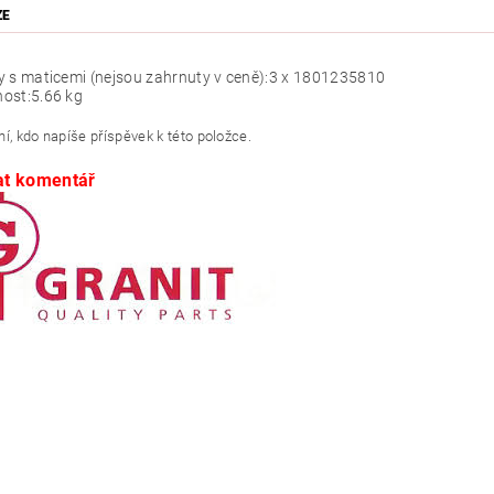
ZE
 s maticemi (nejsou zahrnuty v ceně):
3 x 1801235810
ost:
5.66 kg
í, kdo napíše příspěvek k této položce.
at komentář