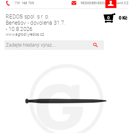
731 168 709
REDOSBENESOV@SEZNAM.CZ
REDOS spol. s r. o.
0
0 Kč
Benešov - dovolená 31.7.
- 10.8.2026
www.agrodilyredos.cz