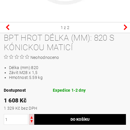
1
z 2
BPT HROT DÉLKA (MM): 820 S
KÓNICKOU MATICÍ
Neohodnoceno
Délka (mm):
820
Závit:
M28 x 1,5
Hmotnost:
5.59 kg
Dostupnost
Expedice 1-2 dny
1 608 Kč
1 329 Kč bez DPH