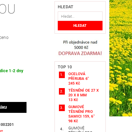
OU
HLEDAT
ceno
TOP 10
dice 1-2 dny
OCELOVÁ
PŘÍRUBA 6"
245 Kč
TĚSNĚNÍ OE 27 X
20 X 8 MM
13 Kč
GUMOVÉ
TĚSNĚNÍ PRO
SAMICI 159, 6"
98 Kč
1002201
GUMOVÉ
IT