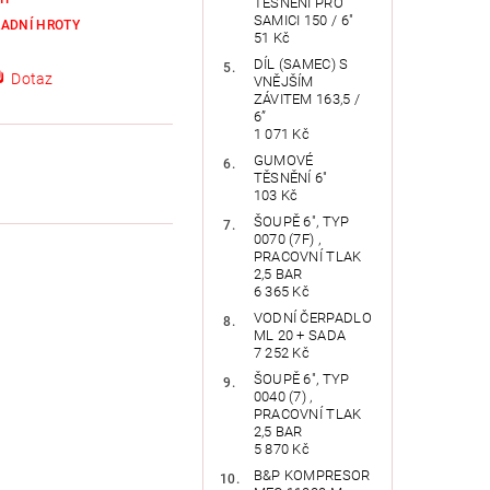
TĚSNĚNÍ PRO
SAMICI 150 / 6"
ADNÍ HROTY
51 Kč
DÍL (SAMEC) S
Dotaz
VNĚJŠÍM
ZÁVITEM 163,5 /
6”
1 071 Kč
GUMOVÉ
TĚSNĚNÍ 6"
103 Kč
ŠOUPĚ 6", TYP
0070 (7F) ,
PRACOVNÍ TLAK
2,5 BAR
6 365 Kč
VODNÍ ČERPADLO
ML 20 + SADA
7 252 Kč
ŠOUPĚ 6", TYP
0040 (7) ,
PRACOVNÍ TLAK
2,5 BAR
5 870 Kč
B&P KOMPRESOR