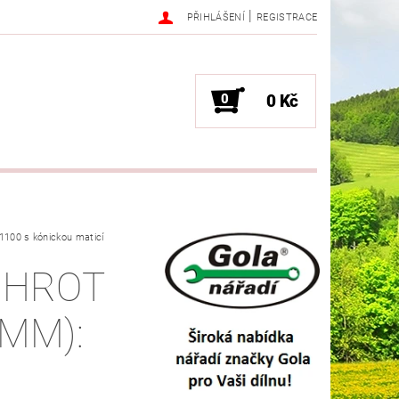
|
PŘIHLÁŠENÍ
REGISTRACE
0
0 Kč
100 s kónickou maticí
 HROT
(MM):