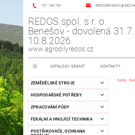
731 168 709
REDOSBENESOV@SEZN
REDOS spol. s r. o.
Benešov - dovolená 31.7.
10.8.2026
www.agrodilyredos.cz
KATALOGY GRANIT
KONTAKTY
Domů
Skl
ZEMĚDĚLSKÉ STROJE
HOSPODÁŘSKÉ POTŘEBY
ZPRACOVÁNÍ PŮDY
FEKÁLNÍ A HNOJÍCÍ TECHNIKA
POSTŘIKOVAČE, OCHRANA