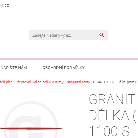
AM.CZ
 -
NAPIŠTE NÁM
OBCHODNÍ PODMÍNKY
izeň píce
Přepravní vidlice balíků a hroty
Náhradní hroty
GRANIT HROT Délka (mm): 1
GRANIT
DÉLKA 
1100 S