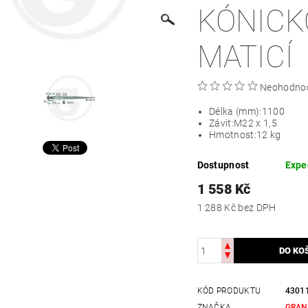
KÓNICK
MATICÍ
Neohodno
Délka (mm):
1100
Závit:
M22 x 1,5
Hmotnost:
12 kg
Dostupnost
Expe
1 558 Kč
1 288 Kč bez DPH
KÓD PRODUKTU
4301
ZNAČKA
GRAN