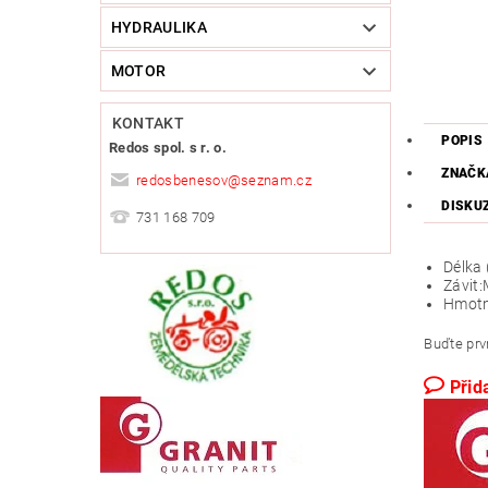
HYDRAULIKA
MOTOR
KONTAKT
POPIS
Redos spol. s r. o.
ZNAČK
redosbenesov
@
seznam.cz
DISKU
731 168 709
Délka
Závit:
Hmotn
Buďte prvn
Přid