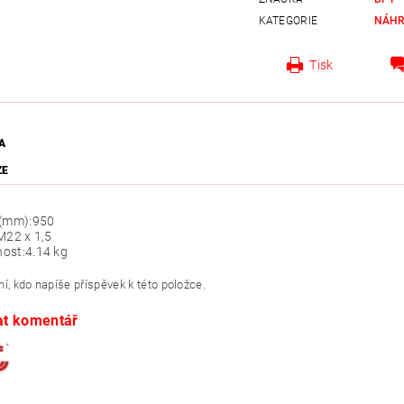
KATEGORIE
NÁHR
Tisk
A
ZE
 (mm):
950
M22 x 1,5
ost:
4.14 kg
í, kdo napíše příspěvek k této položce.
at komentář