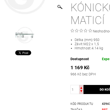
KÓNICK
MATICÍ
Neohodno
Délka (mm):
950
Závit:
M22 x 1,5
Hmotnost:
4.14 kg
Dostupnost
Expe
1 169 Kč
966 Kč bez DPH
KÓD PRODUKTU
4394
ZNAČKA
BPT