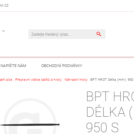
AM.CZ
 -
NAPIŠTE NÁM
OBCHODNÍ PODMÍNKY
izeň píce
Přepravní vidlice balíků a hroty
Náhradní hroty
BPT HROT Délka (mm): 950 
BPT HR
DÉLKA 
950 S