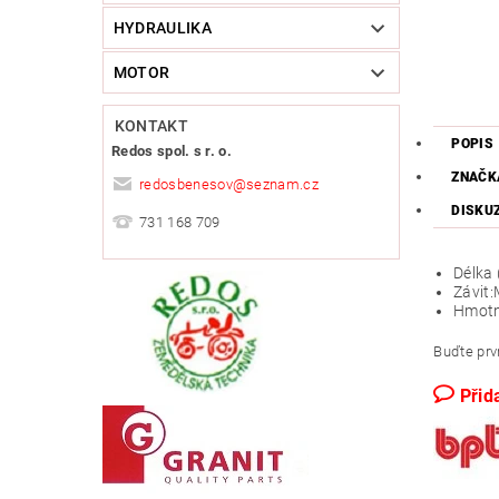
HYDRAULIKA
MOTOR
KONTAKT
POPIS
Redos spol. s r. o.
ZNAČK
redosbenesov
@
seznam.cz
DISKU
731 168 709
Délka
Závit:
Hmotn
Buďte prvn
Přid