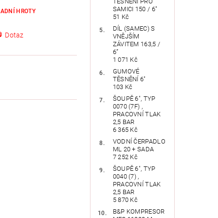
TĚSNĚNÍ PRO
SAMICI 150 / 6"
ADNÍ HROTY
51 Kč
DÍL (SAMEC) S
Dotaz
VNĚJŠÍM
ZÁVITEM 163,5 /
6”
1 071 Kč
GUMOVÉ
TĚSNĚNÍ 6"
103 Kč
ŠOUPĚ 6", TYP
0070 (7F) ,
PRACOVNÍ TLAK
2,5 BAR
6 365 Kč
VODNÍ ČERPADLO
ML 20 + SADA
7 252 Kč
ŠOUPĚ 6", TYP
0040 (7) ,
PRACOVNÍ TLAK
2,5 BAR
5 870 Kč
B&P KOMPRESOR