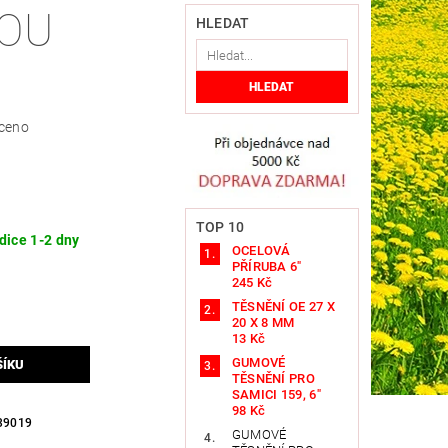
OU
HLEDAT
ceno
TOP 10
dice 1-2 dny
OCELOVÁ
PŘÍRUBA 6"
245 Kč
TĚSNĚNÍ OE 27 X
20 X 8 MM
13 Kč
GUMOVÉ
TĚSNĚNÍ PRO
SAMICI 159, 6"
98 Kč
39019
GUMOVÉ