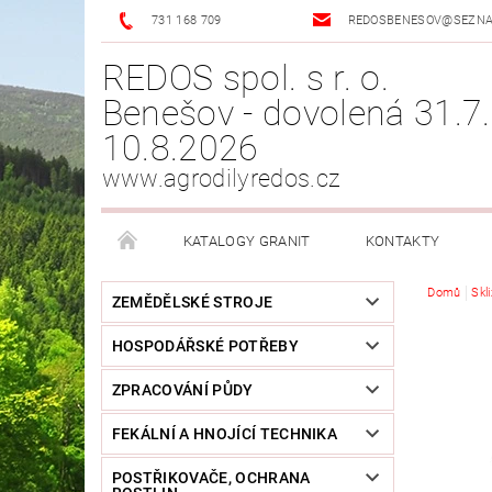
731 168 709
REDOSBENESOV@SEZN
REDOS spol. s r. o.
Benešov - dovolená 31.7.
10.8.2026
www.agrodilyredos.cz
KATALOGY GRANIT
KONTAKTY
Domů
Skl
ZEMĚDĚLSKÉ STROJE
HOSPODÁŘSKÉ POTŘEBY
ZPRACOVÁNÍ PŮDY
FEKÁLNÍ A HNOJÍCÍ TECHNIKA
POSTŘIKOVAČE, OCHRANA