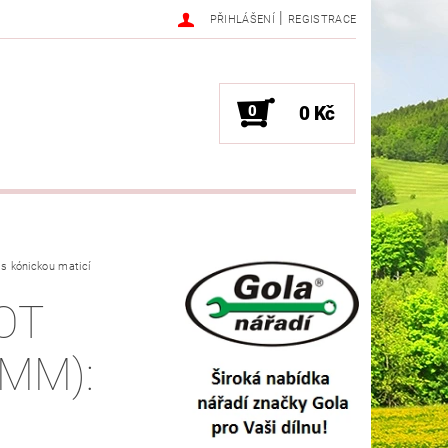
|
PŘIHLÁŠENÍ
REGISTRACE
0
0 Kč
s kónickou maticí
OT
(MM):