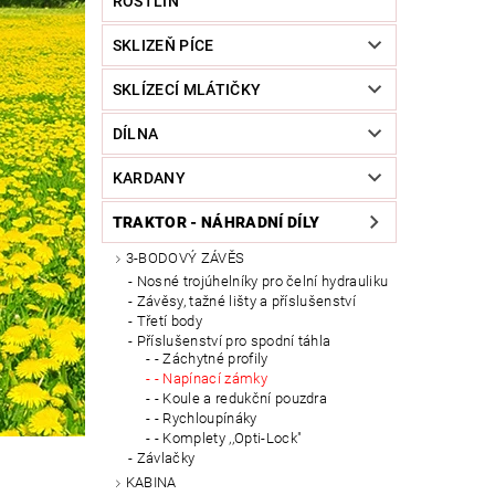
ROSTLIN
SKLIZEŇ PÍCE
SKLÍZECÍ MLÁTIČKY
DÍLNA
KARDANY
TRAKTOR - NÁHRADNÍ DÍLY
3-BODOVÝ ZÁVĚS
Nosné trojúhelníky pro čelní hydrauliku
Závěsy, tažné lišty a příslušenství
Třetí body
Příslušenství pro spodní táhla
- Záchytné profily
- Napínací zámky
- Koule a redukční pouzdra
- Rychloupínáky
- Komplety ,,Opti-Lock"
Závlačky
KABINA