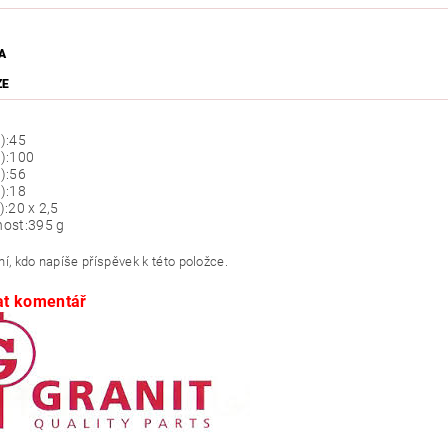
A
ZE
):
45
):
100
):
56
):
18
):
20 x 2,5
ost:
395 g
í, kdo napíše příspěvek k této položce.
at komentář