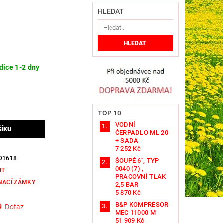
HLEDAT
dice 1-2 dny
TOP 10
VODNÍ
ČERPADLO ML 20
+ SADA
7 252 Kč
D1618
ŠOUPĚ 6", TYP
0040 (7) ,
IT
PRACOVNÍ TLAK
NACÍ ZÁMKY
2,5 BAR
5 870 Kč
B&P KOMPRESOR
Dotaz
MEC 11000 M
51 909 Kč