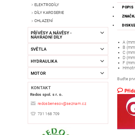
ELEKTRODÍLY
POPIS
DÍLY KAROSERIE
ZNAČK
CHLAZENÍ
DISKU
PŘÍVĚSY A NÁVĚSY -
NÁHRADNÍ DÍLY
A (mm
B (mm
SVĚTLA
C (mm
D (mm
HYDRAULIKA
F (mm
Hmotn
MOTOR
Buďte prvn
KONTAKT
Přid
Redos spol. s r. o.
redosbenesov
@
seznam.cz
731 168 709