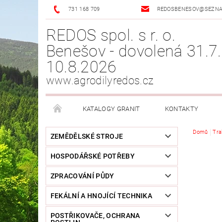
731 168 709
REDOSBENESOV@SEZN
REDOS spol. s r. o.
Benešov - dovolená 31.7.
10.8.2026
www.agrodilyredos.cz
KATALOGY GRANIT
KONTAKTY
Domů
Tra
ZEMĚDĚLSKÉ STROJE
HOSPODÁŘSKÉ POTŘEBY
ZPRACOVÁNÍ PŮDY
FEKÁLNÍ A HNOJÍCÍ TECHNIKA
POSTŘIKOVAČE, OCHRANA