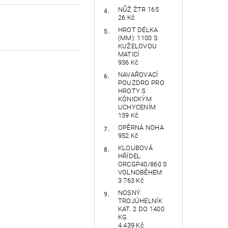
NŮŽ ŽTR 165
26 Kč
HROT DÉLKA
(MM): 1100 S
KUŽELOVOU
MATICÍ
936 Kč
NAVAŘOVACÍ
POUZDRO PRO
HROTY S
KÓNICKÝM
UCHYCENÍM
159 Kč
OPĚRNÁ NOHA
952 Kč
KLOUBOVÁ
HŘÍDEL
ORCGP40/860 S
VOLNOBĚHEM
3 763 Kč
NOSNÝ
TROJÚHELNÍK
KAT. 2 DO 1400
KG
4 439 Kč