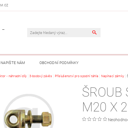
AM.CZ
 -
NAPIŠTE NÁM
OBCHODNÍ PODMÍNKY
ktor - náhradní díly
3-bodový závěs
Příslušenství pro spodní táhla
Napínací zámky
ŠROUB 
M20 X 2
Neohodno