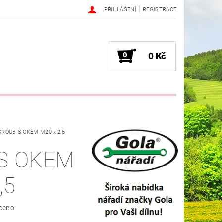
|
PŘIHLÁŠENÍ
REGISTRACE
0
0 Kč
ŠROUB S OKEM M20 x 2,5
S OKEM
,5
ceno