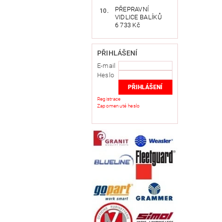
PŘEPRAVNÍ
VIDLICE BALÍKŮ
6 733 Kč
PŘIHLÁŠENÍ
E-mail
Heslo
Registrace
Zapomenuté heslo