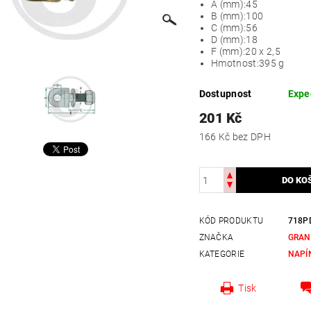
A (mm):
45
B (mm):
100
C (mm):
56
D (mm):
18
F (mm):
20 x 2,5
Hmotnost:
395 g
Dostupnost
Expe
201 Kč
166 Kč bez DPH
KÓD PRODUKTU
718P
ZNAČKA
GRAN
KATEGORIE
NAPÍ
Tisk