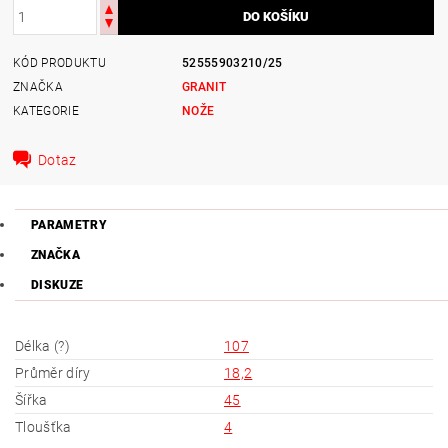
KÓD PRODUKTU
52555903210/25
ZNAČKA
GRANIT
KATEGORIE
NOŽE
Dotaz
PARAMETRY
ZNAČKA
DISKUZE
Délka (?)
107
Průměr díry
18,2
Šířka
45
Tloušťka
4