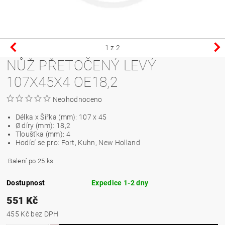
1
z 2
NŮŽ PŘETOČENÝ LEVÝ
107X45X4 OE18,2
Neohodnoceno
Délka x Šířka (mm):
107 x 45
Ø díry (mm):
18,2
Tloušťka (mm):
4
Hodící se pro:
Fort, Kuhn, New Holland
Balení po 25 ks
Dostupnost
Expedice 1-2 dny
551 Kč
455 Kč bez DPH