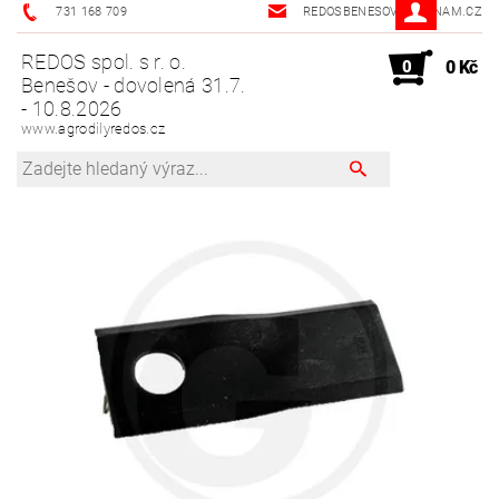
731 168 709
REDOSBENESOV@SEZNAM.CZ
REDOS spol. s r. o.
0
0 Kč
Benešov - dovolená 31.7.
- 10.8.2026
www.agrodilyredos.cz