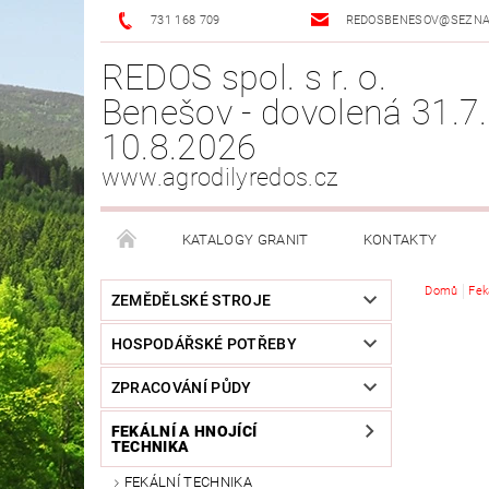
731 168 709
REDOSBENESOV@SEZN
REDOS spol. s r. o.
Benešov - dovolená 31.7.
10.8.2026
www.agrodilyredos.cz
KATALOGY GRANIT
KONTAKTY
Domů
Fek
ZEMĚDĚLSKÉ STROJE
HOSPODÁŘSKÉ POTŘEBY
ZPRACOVÁNÍ PŮDY
FEKÁLNÍ A HNOJÍCÍ
TECHNIKA
FEKÁLNÍ TECHNIKA