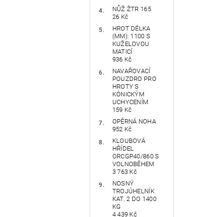
NŮŽ ŽTR 165
26 Kč
HROT DÉLKA
(MM): 1100 S
KUŽELOVOU
MATICÍ
936 Kč
NAVAŘOVACÍ
POUZDRO PRO
HROTY S
KÓNICKÝM
UCHYCENÍM
159 Kč
OPĚRNÁ NOHA
952 Kč
KLOUBOVÁ
HŘÍDEL
ORCGP40/860 S
VOLNOBĚHEM
3 763 Kč
NOSNÝ
TROJÚHELNÍK
KAT. 2 DO 1400
KG
4 439 Kč