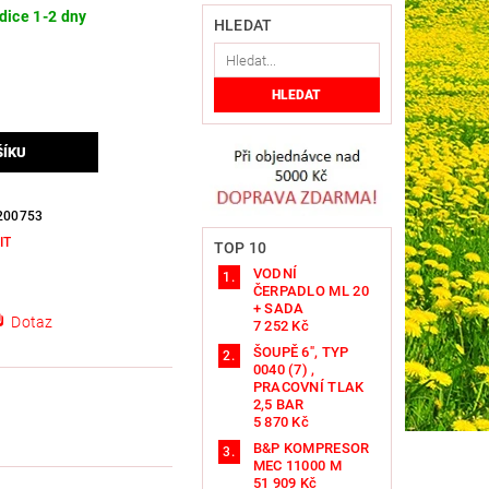
dice 1-2 dny
HLEDAT
200753
IT
TOP 10
VODNÍ
ČERPADLO ML 20
+ SADA
Dotaz
7 252 Kč
ŠOUPĚ 6", TYP
0040 (7) ,
PRACOVNÍ TLAK
2,5 BAR
5 870 Kč
B&P KOMPRESOR
MEC 11000 M
51 909 Kč