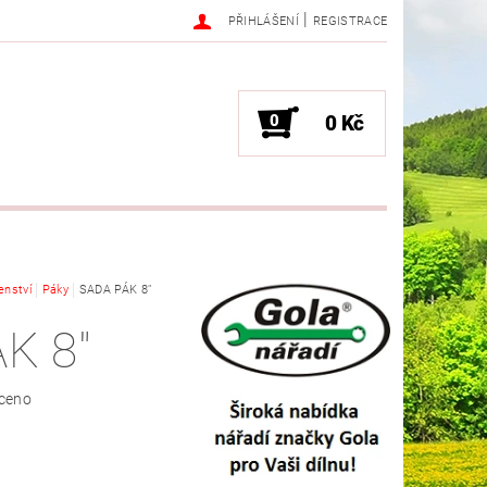
|
PŘIHLÁŠENÍ
REGISTRACE
0
0 Kč
enství
Páky
SADA PÁK 8"
K 8"
ceno