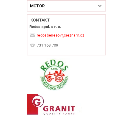
MOTOR
KONTAKT
Redos spol. s r. o.
redosbenesov
@
seznam.cz
731 168 709