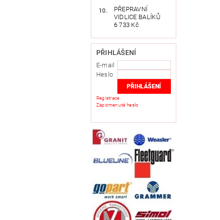
PŘEPRAVNÍ
VIDLICE BALÍKŮ
6 733 Kč
PŘIHLÁŠENÍ
E-mail
Heslo
Registrace
Zapomenuté heslo