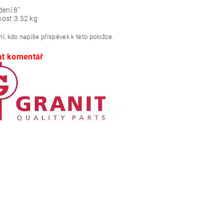
ení:
8"
ost:
3.52 kg
í, kdo napíše příspěvek k této položce.
at komentář