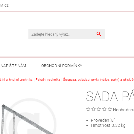
AM.CZ
 -
NAPIŠTE NÁM
OBCHODNÍ PODMÍNKY
ální a hnojící technika
Fekální technika
Šoupata, ovládací prvky (válce, páky) a přísluš
SADA PÁ
Neohodno
Provedení:
8"
Hmotnost:
3.52 kg