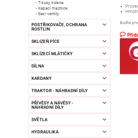
T-kusy, kolena
Proved
Kapací maznice
Hmotn
Sací ventily
Buďte prvn
POSTŘIKOVAČE, OCHRANA
ROSTLIN
Přid
SKLIZEŇ PÍCE
SKLÍZECÍ MLÁTIČKY
DÍLNA
KARDANY
TRAKTOR - NÁHRADNÍ DÍLY
PŘÍVĚSY A NÁVĚSY -
NÁHRADNÍ DÍLY
SVĚTLA
HYDRAULIKA