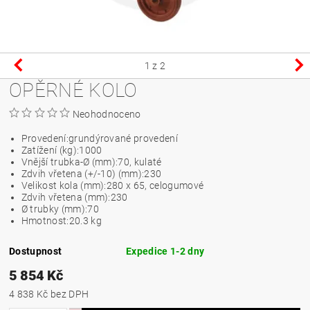
1
z 2
OPĚRNÉ KOLO
Neohodnoceno
Provedení:
grundýrované provedení
Zatížení (kg):
1000
Vnější trubka-Ø (mm):
70, kulaté
Zdvih vřetena (+/-10) (mm):
230
Velikost kola (mm):
280 x 65, celogumové
Zdvih vřetena (mm):
230
Ø trubky (mm):
70
Hmotnost:
20.3 kg
Dostupnost
Expedice 1-2 dny
5 854 Kč
4 838 Kč bez DPH