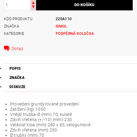
KÓD PRODUKTU
220A110
ZNAČKA
SIMOL
KATEGORIE
PODPĚRNÁ KOLEČKA
Dotaz
POPIS
ZNAČKA
DISKUZE
Provedení:
grundýrované provedení
Zatížení (kg):
1000
Vnější trubka-Ø (mm):
70, kulaté
Zdvih vřetena (+/-10) (mm):
230
Velikost kola (mm):
280 x 65, celogumové
Zdvih vřetena (mm):
230
Ø trubky (mm):
70