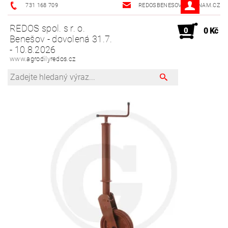
731 168 709
REDOSBENESOV@SEZNAM.CZ
REDOS spol. s r. o.
0
0 Kč
Benešov - dovolená 31.7.
- 10.8.2026
www.agrodilyredos.cz