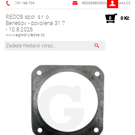
731 168 709
REDOSBENESOV@SEZNAM.CZ
REDOS spol. s r. o.
0
0 Kč
Benešov - dovolená 31.7.
- 10.8.2026
www.agrodilyredos.cz