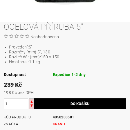
OCELOVÁ PŘÍRUBA 5"
Neohodnoceno
Provedení:
5"
Rozměry (mm):
5", 130
Rozteč děr (mm):
150 x 150
Hmotnost:
1.1 kg
Dostupnost
Expedice 1-2 dny
239 Kč
198 Kč bez DPH
KÓD PRODUKTU
4050200581
ZNAČKA
GRANIT