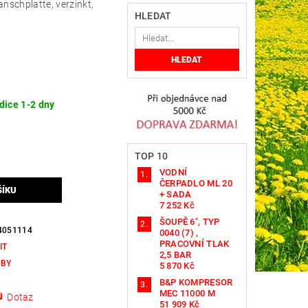
lanschplatte, verzinkt,
HLEDAT
dice 1-2 dny
TOP 10
VODNÍ
ČERPADLO ML 20
+ SADA
7 252 Kč
ŠOUPĚ 6", TYP
4051114
0040 (7) ,
PRACOVNÍ TLAK
IT
2,5 BAR
UBY
5 870 Kč
B&P KOMPRESOR
MEC 11000 M
Dotaz
51 909 Kč