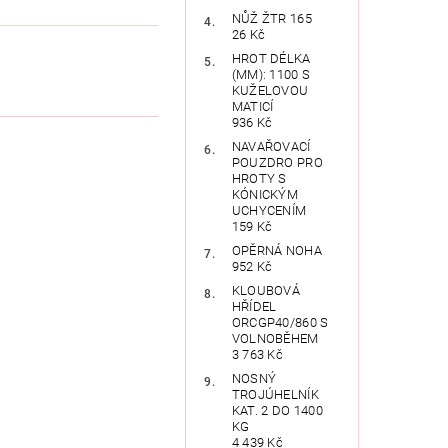
NŮŽ ŽTR 165
26 Kč
HROT DÉLKA
(MM): 1100 S
KUŽELOVOU
MATICÍ
936 Kč
NAVAŘOVACÍ
POUZDRO PRO
HROTY S
KÓNICKÝM
UCHYCENÍM
159 Kč
OPĚRNÁ NOHA
952 Kč
KLOUBOVÁ
HŘÍDEL
ORCGP40/860 S
VOLNOBĚHEM
3 763 Kč
NOSNÝ
TROJÚHELNÍK
KAT. 2 DO 1400
KG
4 439 Kč