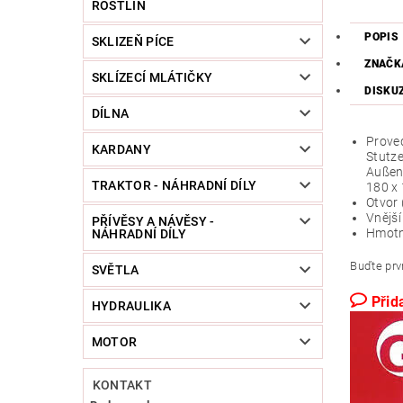
ROSTLIN
POPIS
SKLIZEŇ PÍCE
ZNAČK
SKLÍZECÍ MLÁTIČKY
DISKU
DÍLNA
Proved
KARDANY
Stutz
Außen
TRAKTOR - NÁHRADNÍ DÍLY
180 x
Otvor
Vnější
PŘÍVĚSY A NÁVĚSY -
Hmotn
NÁHRADNÍ DÍLY
Buďte prvn
SVĚTLA
Přid
HYDRAULIKA
MOTOR
KONTAKT