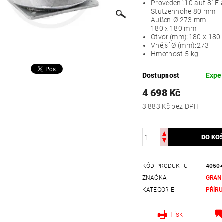
Provedení:
10 auf 8" F
Stutzenhöhe 80 mm
Außen-Ø 273 mm
180 x 180 mm
Otvor (mm):
180 x 180
Vnější Ø (mm):
273
Hmotnost:
5 kg
Dostupnost
Expe
4 698 Kč
3 883 Kč bez DPH
KÓD PRODUKTU
4050
ZNAČKA
GRAN
KATEGORIE
PŘÍR
Tisk