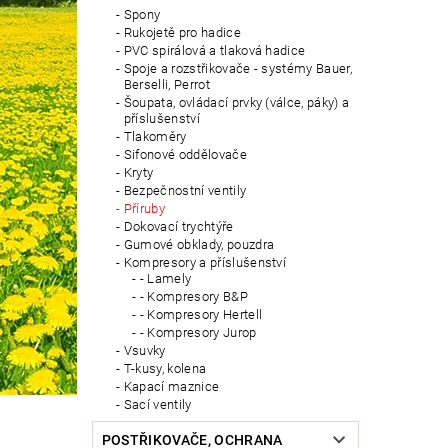
Spony
Rukojetě pro hadice
PVC spirálová a tlaková hadice
Spoje a rozstřikovače - systémy Bauer,
Berselli, Perrot
Šoupata, ovládací prvky (válce, páky) a
příslušenství
Tlakoměry
Sifonové oddělovače
Kryty
Bezpečnostní ventily
Příruby
Dokovací trychtýře
Gumové obklady, pouzdra
Kompresory a příslušenství
- Lamely
- Kompresory B&P
- Kompresory Hertell
- Kompresory Jurop
Vsuvky
T-kusy, kolena
Kapací maznice
Sací ventily
POSTŘIKOVAČE, OCHRANA