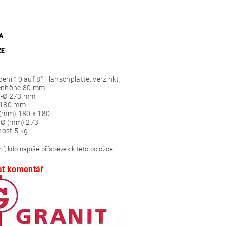
A
ZE
ení:
10 auf 8" Flanschplatte, verzinkt,
enhöhe 80 mm
-Ø 273 mm
 180 mm
 (mm):
180 x 180
 Ø (mm):
273
ost:
5 kg
í, kdo napíše příspěvek k této položce.
at komentář