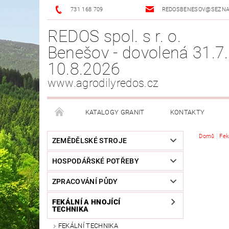
731 168 709
REDOSBENESOV@SEZN
REDOS spol. s r. o.
Benešov - dovolená 31.7.
10.8.2026
www.agrodilyredos.cz
KATALOGY GRANIT
KONTAKTY
Domů
Fek
ZEMĚDĚLSKÉ STROJE
HOSPODÁŘSKÉ POTŘEBY
ZPRACOVÁNÍ PŮDY
FEKÁLNÍ A HNOJÍCÍ
TECHNIKA
FEKÁLNÍ TECHNIKA