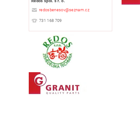
Redos spol. s r. o.
redosbenesov
@
seznam.cz
731 168 709