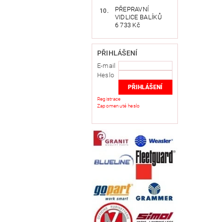
PŘEPRAVNÍ
VIDLICE BALÍKŮ
6 733 Kč
PŘIHLÁŠENÍ
E-mail
Heslo
Registrace
Zapomenuté heslo