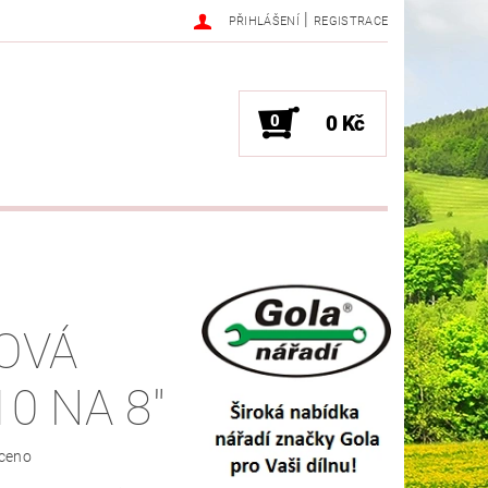
|
PŘIHLÁŠENÍ
REGISTRACE
0
0 Kč
OVÁ
0 NA 8"
ceno