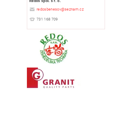
Redos spol. s r. o.
redosbenesov
@
seznam.cz
731 168 709