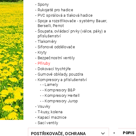
Spony
Rukojetě pro hadice
PVC spirálová a tlaková hadice
Spoje a rozstřikovače - systémy Bauer,
Berselli, Perrot
Šoupata, ovládací prvky (válce, páky) a
příslušenství
Tlakoměry
Sifonové oddělovače
Kryty
Bezpečnostní ventily
Příruby
Dokovací trychtýře
Gumové obklady, pouzdra
Kompresory a příslušenství
- Lamely
- Kompresory B&P
- Kompresory Hertell
- Kompresory Jurop
Vsuvky
T-kusy, kolena
Kapací maznice
Sací ventily
POPIS
POSTŘIKOVAČE, OCHRANA