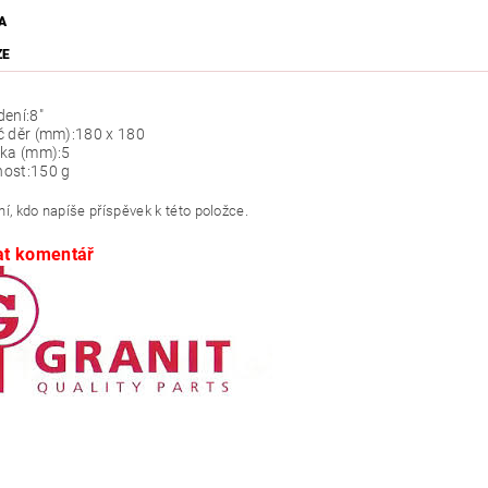
A
ZE
ení:
8"
č děr (mm):
180 x 180
ťka (mm):
5
ost:
150 g
í, kdo napíše příspěvek k této položce.
at komentář