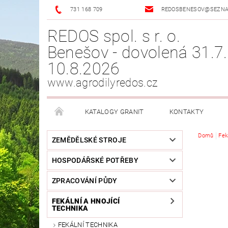
731 168 709
REDOSBENESOV@SEZN
REDOS spol. s r. o.
Benešov - dovolená 31.7.
10.8.2026
www.agrodilyredos.cz
KATALOGY GRANIT
KONTAKTY
Domů
Fek
ZEMĚDĚLSKÉ STROJE
HOSPODÁŘSKÉ POTŘEBY
ZPRACOVÁNÍ PŮDY
FEKÁLNÍ A HNOJÍCÍ
TECHNIKA
FEKÁLNÍ TECHNIKA