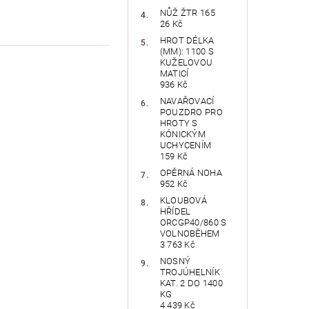
NŮŽ ŽTR 165
26 Kč
HROT DÉLKA
(MM): 1100 S
KUŽELOVOU
MATICÍ
936 Kč
NAVAŘOVACÍ
POUZDRO PRO
HROTY S
KÓNICKÝM
UCHYCENÍM
159 Kč
OPĚRNÁ NOHA
952 Kč
KLOUBOVÁ
HŘÍDEL
ORCGP40/860 S
VOLNOBĚHEM
3 763 Kč
NOSNÝ
TROJÚHELNÍK
KAT. 2 DO 1400
KG
4 439 Kč