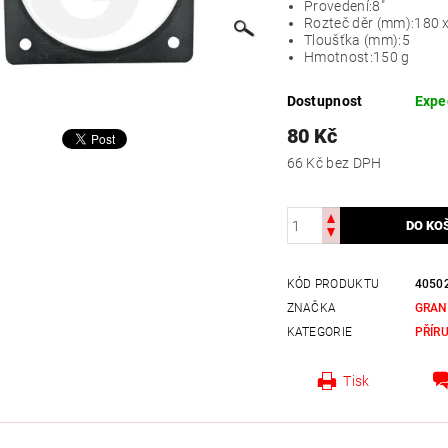
Provedení:
8"
Rozteč děr (mm):
180 
Tloušťka (mm):
5
Hmotnost:
150 g
Dostupnost
Expe
80 Kč
66 Kč bez DPH
KÓD PRODUKTU
4050
ZNAČKA
GRAN
KATEGORIE
PŘÍR
Tisk