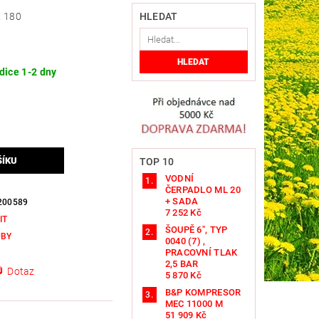
x 180
HLEDAT
dice 1-2 dny
TOP 10
VODNÍ
ČERPADLO ML 20
+ SADA
200589
7 252 Kč
IT
ŠOUPĚ 6", TYP
UBY
0040 (7) ,
PRACOVNÍ TLAK
2,5 BAR
Dotaz
5 870 Kč
B&P KOMPRESOR
MEC 11000 M
51 909 Kč