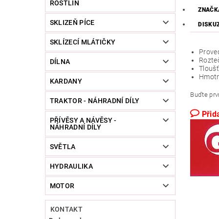
ROSTLIN
ZNAČK
SKLIZEŇ PÍCE
DISKU
SKLÍZECÍ MLÁTIČKY
Proved
Rozte
DÍLNA
Tlouš
Hmotn
KARDANY
Buďte prvn
TRAKTOR - NÁHRADNÍ DÍLY
Přid
PŘÍVĚSY A NÁVĚSY -
NÁHRADNÍ DÍLY
SVĚTLA
HYDRAULIKA
MOTOR
KONTAKT