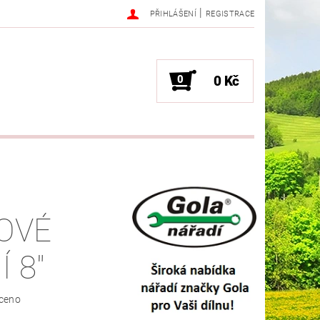
|
PŘIHLÁŠENÍ
REGISTRACE
0
0 Kč
OVÉ
 8"
ceno