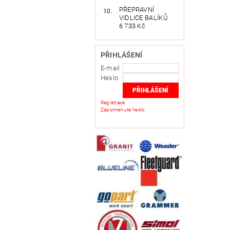
PŘEPRAVNÍ
VIDLICE BALÍKŮ
6 733 Kč
PŘIHLÁŠENÍ
E-mail
Heslo
Registrace
Zapomenuté heslo