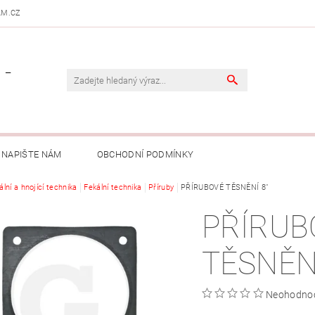
AM.CZ
 -
NAPIŠTE NÁM
OBCHODNÍ PODMÍNKY
ální a hnojící technika
Fekální technika
Příruby
PŘÍRUBOVÉ TĚSNĚNÍ 8"
PŘÍRUB
TĚSNĚNÍ
Neohodno