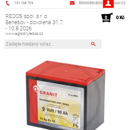
731 168 709
REDOSBENESOV@SEZNAM.CZ
REDOS spol. s r. o.
0
0 Kč
Benešov - dovolená 31.7.
- 10.8.2026
www.agrodilyredos.cz