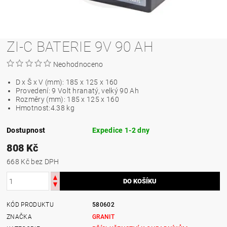
ZI-C BATERIE 9V 90 AH
Neohodnoceno
D x Š x V (mm):
185 x 125 x 160
Provedení:
9 Volt hranatý, velký 90 Ah
Rozměry (mm):
185 x 125 x 160
Hmotnost:
4.38 kg
Dostupnost
Expedice 1-2 dny
808 Kč
668 Kč bez DPH
KÓD PRODUKTU
580602
ZNAČKA
GRANIT