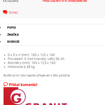
KATEGORIE
PŘÍSLUŠENSTVÍ K OHRADNÍKŮM
Dotaz
POPIS
ZNAČKA
DISKUZE
D x Š x V (mm):
185 x 125 x 160
Provedení:
9 Volt hranatý, velký 90 Ah
Rozměry (mm):
185 x 125 x 160
Hmotnost:
4.38 kg
Buďte první, kdo napíše příspěvek k této položce.
Přidat komentář