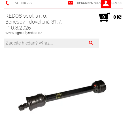
731 168 709
REDOSBENESOV@SEZNAM.CZ
REDOS spol. s r. o.
0
0 Kč
Benešov - dovolená 31.7.
- 10.8.2026
www.agrodilyredos.cz