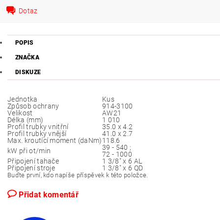
Dotaz
POPIS
ZNAČKA
DISKUZE
Jednotka
Kus
Způsob ochrany
914-3100
Velikost
AW21
Délka (mm)
1 010
Profil trubky vnitřní
35.0 x 4.2
Profil trubky vnější
41.0 x 2.7
Max. kroutící moment (daNm)
118.6
39 - 540 ;
kW při ot/min
72 - 1000
Připojení tahače
1 3/8" x 6 AL
Připojení stroje
1 3/8" x 6 QD
Buďte první, kdo napíše příspěvek k této položce.
Přidat komentář