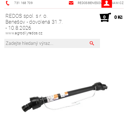
731 168 709
REDOSBENESOV@SEZNAM.CZ
REDOS spol. s r. o.
0
0 Kč
Benešov - dovolená 31.7.
- 10.8.2026
www.agrodilyredos.cz