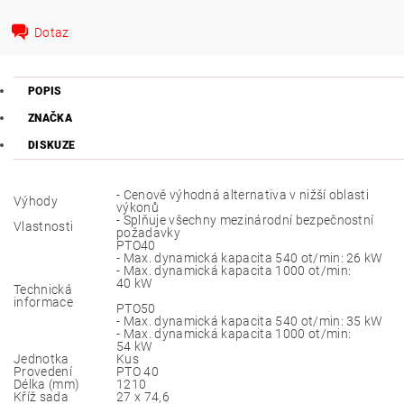
Dotaz
POPIS
ZNAČKA
DISKUZE
- Cenově výhodná alternativa v nižší oblasti
Výhody
výkonů
- Splňuje všechny mezinárodní bezpečnostní
Vlastnosti
požadavky
PTO40
- Max. dynamická kapacita 540 ot/min: 26 kW
- Max. dynamická kapacita 1000 ot/min:
40 kW
Technická
informace
PTO50
- Max. dynamická kapacita 540 ot/min: 35 kW
- Max. dynamická kapacita 1000 ot/min:
54 kW
Jednotka
Kus
Provedení
PTO 40
Délka (mm)
1210
Kříž sada
27 x 74,6