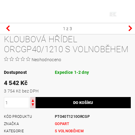
1
z 3
KLOUBOVÁ HŘÍDEL
ORCGP40/1210 S VOLNOBĚHEM
Neohodnoceno
Dostupnost
Expedice 1-2 dny
4 542 Kč
3 754 Kč bez DPH
KÓD PRODUKTU
PTO40T1210ORCGP
ZNAČKA
GOPART
KATEGORIE
S VOLNOBĚHEM