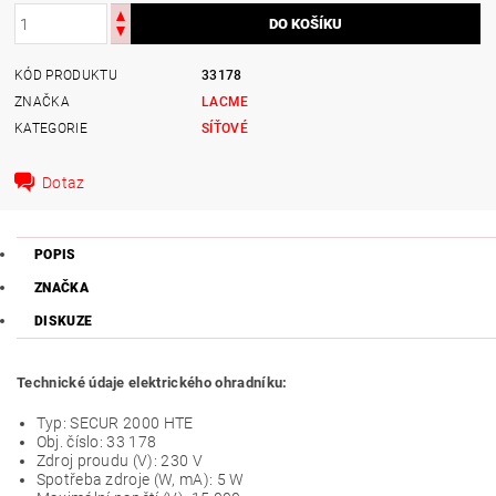
KÓD PRODUKTU
33178
ZNAČKA
LACME
KATEGORIE
SÍŤOVÉ
Dotaz
POPIS
ZNAČKA
DISKUZE
Technické údaje elektrického ohradníku:
Typ: SECUR 2000 HTE
Obj. číslo: 33 178
Zdroj proudu (V): 230 V
Spotřeba zdroje (W, mA): 5 W