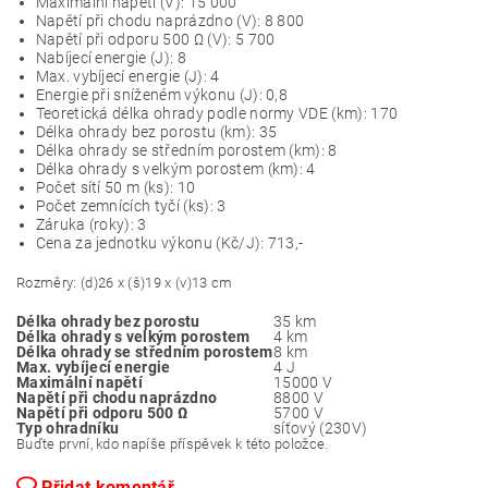
Maximální napětí (V): 15 000
Napětí při chodu naprázdno (V): 8 800
Napětí při odporu 500 Ω (V): 5 700
Nabíjecí energie (J): 8
Max. vybíjecí energie (J): 4
Energie při sníženém výkonu (J): 0,8
Teoretická délka ohrady podle normy VDE (km): 170
Délka ohrady bez porostu (km): 35
Délka ohrady se středním porostem (km): 8
Délka ohrady s velkým porostem (km): 4
Počet sítí 50 m (ks): 10
Počet zemnících tyčí (ks): 3
Záruka (roky): 3
Cena za jednotku výkonu (Kč/J): 713,-
Rozměry: (d)26 x (š)19 x (v)13 cm
Délka ohrady bez porostu
35 km
Délka ohrady s velkým porostem
4 km
Délka ohrady se středním porostem
8 km
Max. vybíjecí energie
4 J
Maximální napětí
15000 V
Napětí při chodu naprázdno
8800 V
Napětí při odporu 500 Ω
5700 V
Typ ohradníku
síťový (230V)
Buďte první, kdo napíše příspěvek k této položce.
Přidat komentář