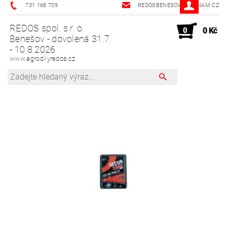
731 168 709
REDOSBENESOV@SEZNAM.CZ
REDOS spol. s r. o.
0
0 Kč
Benešov - dovolená 31.7.
- 10.8.2026
www.agrodilyredos.cz