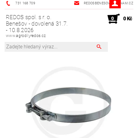
731 168 709
REDOSBENESOV@SEZNAM.CZ
REDOS spol. s r. o.
0
0 Kč
Benešov - dovolená 31.7.
- 10.8.2026
www.agrodilyredos.cz