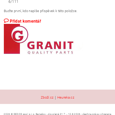
6/111
Buďte první, kdo napíše příspěvek k této položce.
Přidat komentář
|
Zboží.cz
Heureka.cz
2026 © REDOS spol. s r. o. Benešov - dovolená 31.7. - 10.8.2026, všechna práva vyhrazena