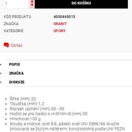
KÓD PRODUKTU
4050465013
ZNAČKA
GRANIT
KATEGORIE
SPONY
Dotaz
POPIS
ZNAČKA
DISKUZE
Šířka (mm):
22
Tloušťka (mm):
1,2
Rozsah upínání (mm):
60 - 63
Hodící se pro hadici s vnitřním-Ø (mm):
50
Hmotnost:
100 g
šrouby a matice: ocel 8.8, pásek: ocel UNI 5866/66 dvojitě
zinkovaná se žlutým nátěrerm, koroziodolná podle UNI FEZN