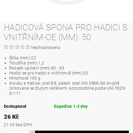
HADICOVÁ SPONA PRO HADICI S
VNITŘNÍM-OE (MM): 50
Neohodnoceno
Šířka (mm):
22
Tloušťka (mm):
1,2
Rozsah upínání (mm):
60 - 63
Hodící se pro hadici s vnitřním-Ø (mm):
50
Hmotnost:
100 g
šrouby a matice: ocel 8.8, pásek: ocel UNI 5866/66 dvojitě
zinkovaná se žlutým nátěrerm, koroziodolná podle UNI FEZN
6/111
Dostupnost
Expedice 1-2 dny
26 Kč
21 Kč bez DPH