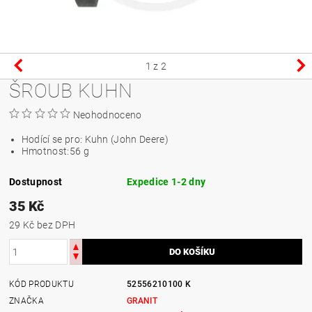
1
z 2
ŠROUB KUHN
Neohodnoceno
Hodící se pro:
Kuhn (John Deere)
Hmotnost:
56 g
Dostupnost
Expedice 1-2 dny
35 Kč
29 Kč bez DPH
KÓD PRODUKTU
52556210100 K
ZNAČKA
GRANIT