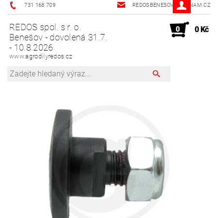
731 168 709
REDOSBENESOV@SEZNAM.CZ
REDOS spol. s r. o.
0
0 Kč
Benešov - dovolená 31.7.
- 10.8.2026
www.agrodilyredos.cz