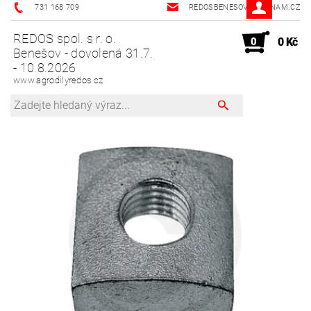
731 168 709
REDOSBENESOV@SEZNAM.CZ
REDOS spol. s r. o.
0
0 Kč
Benešov - dovolená 31.7.
- 10.8.2026
www.agrodilyredos.cz