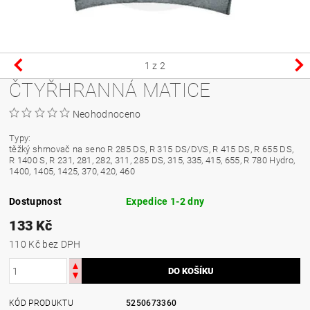
1
z 2
ČTYŘHRANNÁ MATICE
Neohodnoceno
Typy:
těžký shrnovač na seno R 285 DS, R 315 DS/DVS, R 415 DS, R 655 DS,
R 1400 S, R 231, 281, 282, 311, 285 DS, 315, 335, 415, 655, R 780 Hydro,
1400, 1405, 1425, 370, 420, 460
Dostupnost
Expedice 1-2 dny
133 Kč
110 Kč bez DPH
KÓD PRODUKTU
5250673360