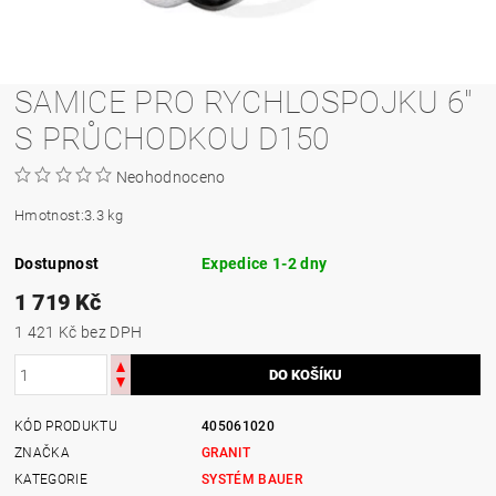
SAMICE PRO RYCHLOSPOJKU 6"
S PRŮCHODKOU D150
Neohodnoceno
Hmotnost:
3.3 kg
Dostupnost
Expedice 1-2 dny
1 719 Kč
1 421 Kč bez DPH
KÓD PRODUKTU
405061020
ZNAČKA
GRANIT
KATEGORIE
SYSTÉM BAUER