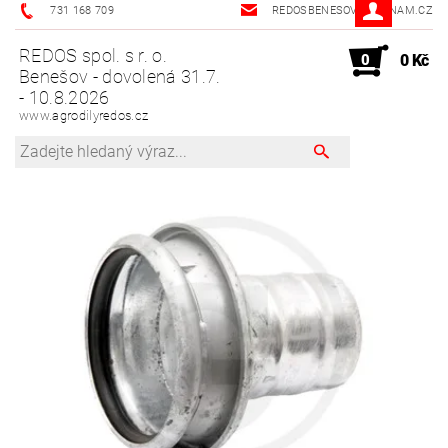
731 168 709
REDOSBENESOV@SEZNAM.CZ
REDOS spol. s r. o.
0
0 Kč
Benešov - dovolená 31.7.
- 10.8.2026
www.agrodilyredos.cz