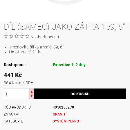
DÍL (SAMEC) JAKO ZÁTKA 159, 6"
Neohodnoceno
Jmenovitá šířka (mm):
159, 6"
Hmotnost:
2.21 kg
Dostupnost
Expedice 1-2 dny
441 Kč
364 Kč bez DPH
KÓD PRODUKTU
4050200270
ZNAČKA
GRANIT
KATEGORIE
SYSTÉM PERROT