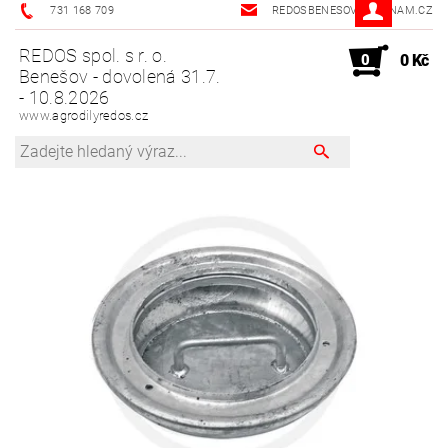
731 168 709
REDOSBENESOV@SEZNAM.CZ
REDOS spol. s r. o.
0
0 Kč
Benešov - dovolená 31.7.
- 10.8.2026
www.agrodilyredos.cz