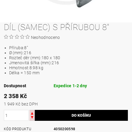
DÍL (SAMEC) S PŘÍRUBOU 8"
Neohodnoceno
Příruba:
8"
Ø (mm):
216
Rozteč děr (mm):
180 x 180
Jmenovitá šířka (mm):
216
Hmotnost:
8.98 kg
Délka = 150 mm
Dostupnost
Expedice 1-2 dny
2 358 Kč
1 949 Kč bez DPH
KÓD PRODUKTU
4050200598