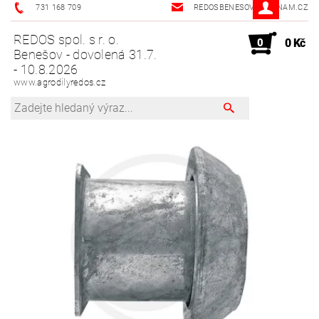
731 168 709
REDOSBENESOV@SEZNAM.CZ
REDOS spol. s r. o.
0
0 Kč
Benešov - dovolená 31.7.
- 10.8.2026
www.agrodilyredos.cz