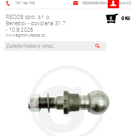
731 168 709
REDOSBENESOV@SEZNAM.CZ
REDOS spol. s r. o.
0
0 Kč
Benešov - dovolená 31.7.
- 10.8.2026
www.agrodilyredos.cz