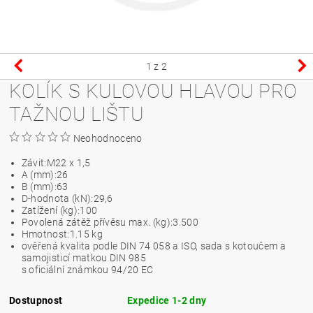
1
z 2
KOLÍK S KULOVOU HLAVOU PRO
TAŽNOU LIŠTU
Neohodnoceno
Závit:
M22 x 1,5
A (mm):
26
B (mm):
63
D-hodnota (kN):
29,6
Zatížení (kg):
100
Povolená zátěž přívěsu max. (kg):
3.500
Hmotnost:
1.15 kg
ověřená kvalita podle DIN 74 058 a ISO, sada s kotoučem a
samojisticí matkou DIN 985
s oficiální známkou 94/20 EC
Dostupnost
Expedice 1-2 dny