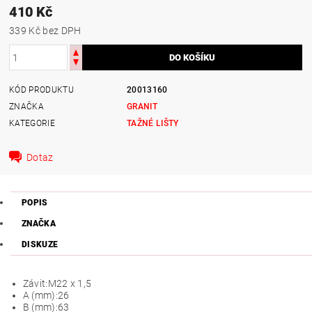
410 Kč
339 Kč bez DPH
KÓD PRODUKTU
20013160
ZNAČKA
GRANIT
KATEGORIE
TAŽNÉ LIŠTY
Dotaz
POPIS
ZNAČKA
DISKUZE
Závit:
M22 x 1,5
A (mm):
26
B (mm):
63