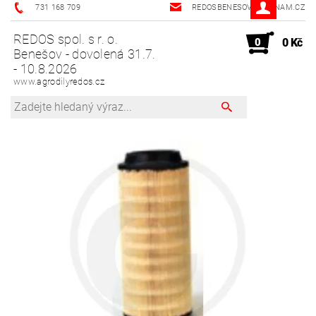
731 168 709
REDOSBENESOV@SEZNAM.CZ
REDOS spol. s r. o.
0
0 Kč
Benešov - dovolená 31.7.
- 10.8.2026
www.agrodilyredos.cz