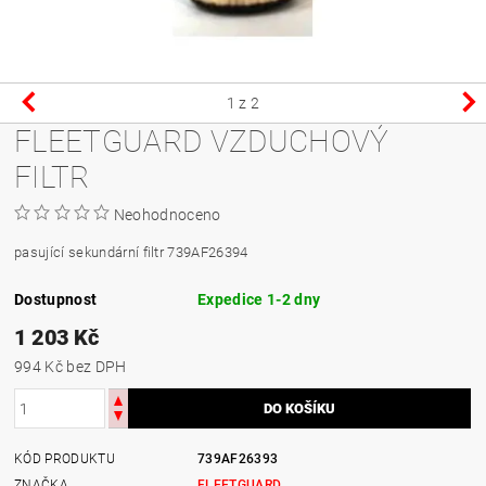
1
z 2
FLEETGUARD VZDUCHOVÝ
FILTR
Neohodnoceno
pasující sekundární filtr 739AF26394
Dostupnost
Expedice 1-2 dny
1 203 Kč
994 Kč bez DPH
KÓD PRODUKTU
739AF26393
ZNAČKA
FLEETGUARD