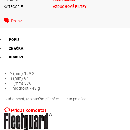
KATEGORIE
VZDUCHOVÉ FILTRY
Dotaz
POPIS
ZNAČKA
DISKUZE
A (mm):
159,2
B (mm):
94
H (mm):
376
Hmotnost:
743 g
Buďte první, kdo napíše příspěvek k této položce.
Přidat komentář