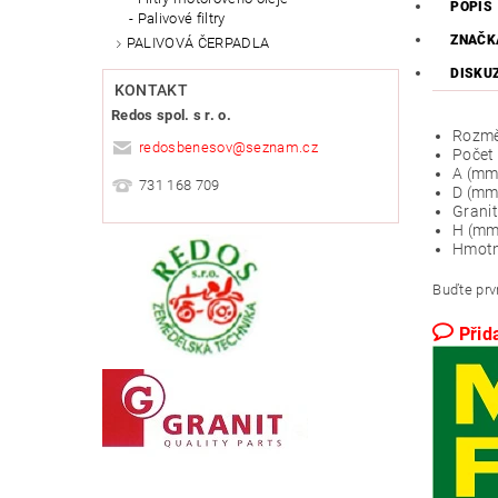
POPIS
Palivové filtry
ZNAČK
PALIVOVÁ ČERPADLA
DISKU
KONTAKT
Redos spol. s r. o.
Rozmě
redosbenesov
@
seznam.cz
Počet 
A (mm
731 168 709
D (mm
Granit
H (mm
Hmotn
Buďte prvn
Přid