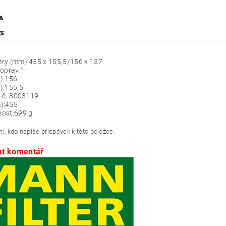
A
ZE
ry (mm):
455 x 155,5/156 x 137
oprav:
1
):
156
):
155,5
-č.:
8003119
):
455
ost:
699 g
í, kdo napíše příspěvek k této položce.
at komentář