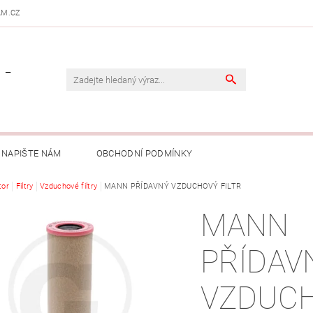
AM.CZ
 -
NAPIŠTE NÁM
OBCHODNÍ PODMÍNKY
tor
Filtry
Vzduchové filtry
MANN PŘÍDAVNÝ VZDUCHOVÝ FILTR
MANN
PŘÍDAV
VZDUC