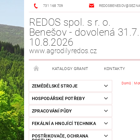
731 168 709
REDOSBENESOV@SEZN
REDOS spol. s r. o.
Benešov - dovolená 31.7.
10.8.2026
www.agrodilyredos.cz
KATALOGY GRANIT
KONTAKTY
Domů
Mo
ZEMĚDĚLSKÉ STROJE
HOSPODÁŘSKÉ POTŘEBY
ZPRACOVÁNÍ PŮDY
FEKÁLNÍ A HNOJÍCÍ TECHNIKA
POSTŘIKOVAČE, OCHRANA