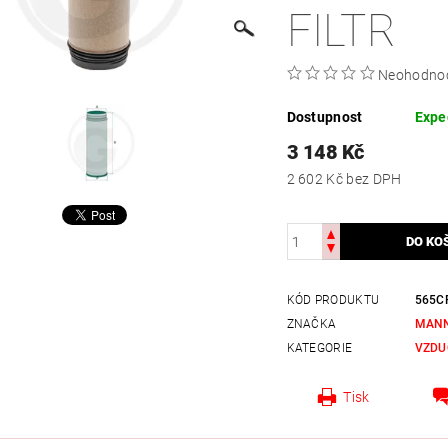
FILTR
Neohodno
Dostupnost
Expe
3 148 Kč
2 602 Kč bez DPH
KÓD PRODUKTU
565C
ZNAČKA
MANN
KATEGORIE
VZDU
Tisk