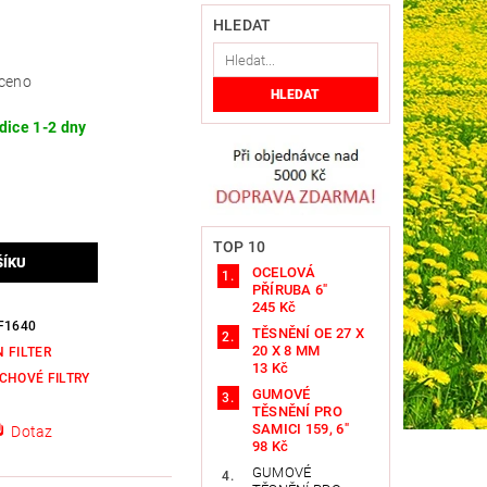
HLEDAT
ceno
dice 1-2 dny
TOP 10
OCELOVÁ
PŘÍRUBA 6"
245 Kč
F1640
TĚSNĚNÍ OE 27 X
20 X 8 MM
 FILTER
13 Kč
CHOVÉ FILTRY
GUMOVÉ
TĚSNĚNÍ PRO
SAMICI 159, 6"
Dotaz
98 Kč
GUMOVÉ