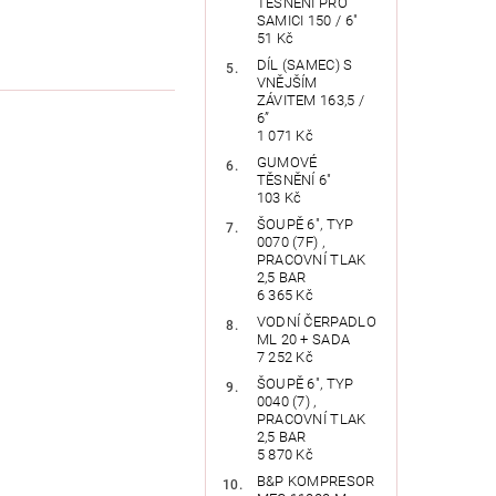
TĚSNĚNÍ PRO
SAMICI 150 / 6"
51 Kč
DÍL (SAMEC) S
VNĚJŠÍM
ZÁVITEM 163,5 /
6”
1 071 Kč
GUMOVÉ
TĚSNĚNÍ 6"
103 Kč
ŠOUPĚ 6", TYP
0070 (7F) ,
PRACOVNÍ TLAK
2,5 BAR
6 365 Kč
VODNÍ ČERPADLO
ML 20 + SADA
7 252 Kč
ŠOUPĚ 6", TYP
0040 (7) ,
PRACOVNÍ TLAK
2,5 BAR
5 870 Kč
B&P KOMPRESOR