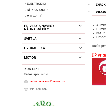
ELEKTRODÍLY
ZNAČK
DÍLY KAROSERIE
DISKU
CHLAZENÍ
A (mm
PŘÍVĚSY A NÁVĚSY -
NÁHRADNÍ DÍLY
B (mm
kat.:
2
Hmotn
SVĚTLA
Buďte prvn
HYDRAULIKA
Přid
MOTOR
KONTAKT
Redos spol. s r. o.
redosbenesov
@
seznam.cz
731 168 709