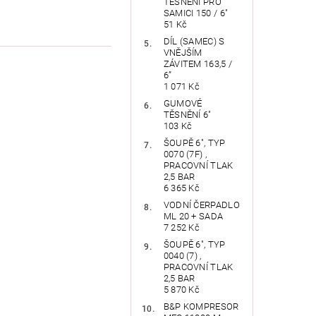
TĚSNĚNÍ PRO
SAMICI 150 / 6"
51 Kč
DÍL (SAMEC) S
VNĚJŠÍM
ZÁVITEM 163,5 /
6”
1 071 Kč
GUMOVÉ
TĚSNĚNÍ 6"
103 Kč
ŠOUPĚ 6", TYP
0070 (7F) ,
PRACOVNÍ TLAK
2,5 BAR
6 365 Kč
VODNÍ ČERPADLO
ML 20 + SADA
7 252 Kč
ŠOUPĚ 6", TYP
0040 (7) ,
PRACOVNÍ TLAK
2,5 BAR
5 870 Kč
B&P KOMPRESOR