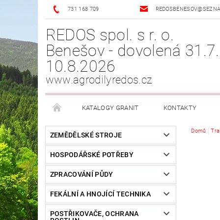
731 168 709
REDOSBENESOV@SEZN
REDOS spol. s r. o.
Benešov - dovolená 31.7.
10.8.2026
www.agrodilyredos.cz
KATALOGY GRANIT
KONTAKTY
Domů
Tra
ZEMĚDĚLSKÉ STROJE
HOSPODÁŘSKÉ POTŘEBY
ZPRACOVÁNÍ PŮDY
FEKÁLNÍ A HNOJÍCÍ TECHNIKA
POSTŘIKOVAČE, OCHRANA