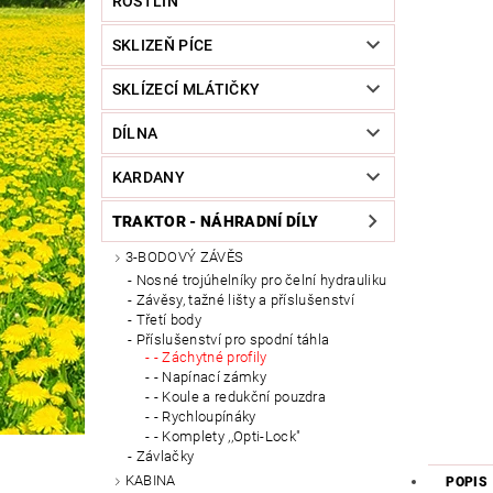
ROSTLIN
SKLIZEŇ PÍCE
SKLÍZECÍ MLÁTIČKY
DÍLNA
KARDANY
TRAKTOR - NÁHRADNÍ DÍLY
3-BODOVÝ ZÁVĚS
Nosné trojúhelníky pro čelní hydrauliku
Závěsy, tažné lišty a příslušenství
Třetí body
Příslušenství pro spodní táhla
- Záchytné profily
- Napínací zámky
- Koule a redukční pouzdra
- Rychloupínáky
- Komplety ,,Opti-Lock"
Závlačky
KABINA
POPIS