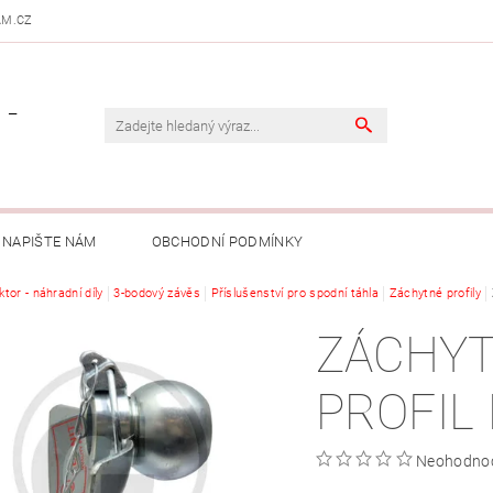
AM.CZ
 -
NAPIŠTE NÁM
OBCHODNÍ PODMÍNKY
ktor - náhradní díly
3-bodový závěs
Příslušenství pro spodní táhla
Záchytné profily
ZÁCHY
PROFIL 
Neohodno