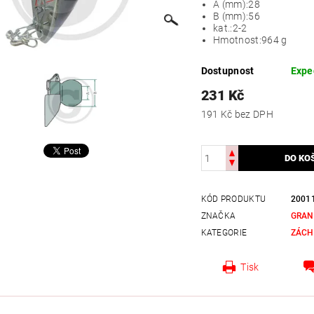
A (mm):
28
B (mm):
56
kat.:
2-2
Hmotnost:
964 g
Dostupnost
Expe
231 Kč
191 Kč bez DPH
KÓD PRODUKTU
2001
ZNAČKA
GRAN
KATEGORIE
ZÁCH
Tisk