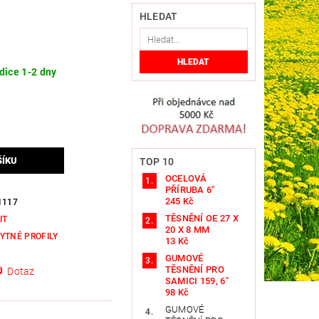
HLEDAT
dice 1-2 dny
TOP 10
OCELOVÁ
PŘÍRUBA 6"
245 Kč
1117
TĚSNĚNÍ OE 27 X
IT
20 X 8 MM
YTNÉ PROFILY
13 Kč
GUMOVÉ
TĚSNĚNÍ PRO
Dotaz
SAMICI 159, 6"
98 Kč
GUMOVÉ