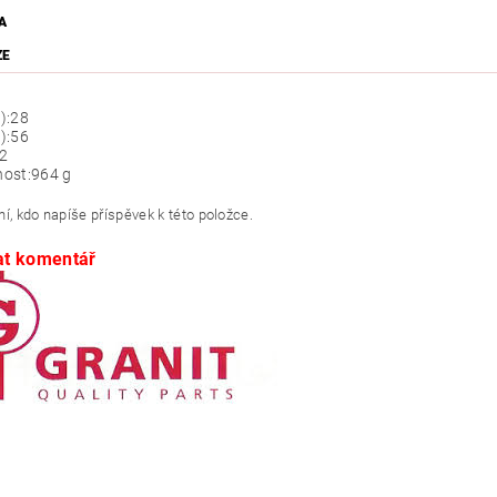
A
ZE
):
28
):
56
-2
ost:
964 g
í, kdo napíše příspěvek k této položce.
at komentář