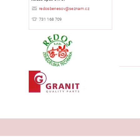
redosbenesov
@
seznam.cz
731 168 709