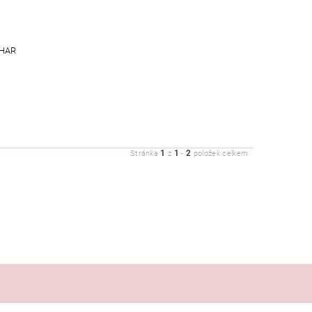
HAR
1
1
2
Stránka
z
-
položek celkem