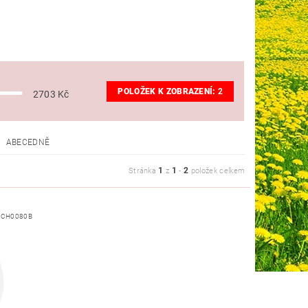
POLOŽEK K ZOBRAZENÍ:
2
2703
Kč
ABECEDNĚ
1
1
2
Stránka
z
-
položek celkem
SCH0080B