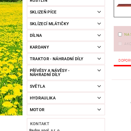
ROSTLIN
SKLIZEŇ PÍCE
SKLÍZECÍ MLÁTIČKY
NA 
DÍLNA
AK
KARDANY
TRAKTOR - NÁHRADNÍ DÍLY
DOPOR
PŘÍVĚSY A NÁVĚSY -
NÁHRADNÍ DÍLY
SVĚTLA
HYDRAULIKA
MOTOR
KONTAKT
Redos spol. s r. o.