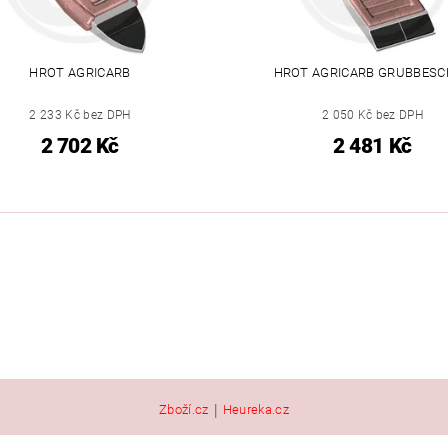
HROT AGRICARB
HROT AGRICARB GRUBBESC
2 233 Kč bez DPH
2 050 Kč bez DPH
2 702 Kč
2 481 Kč
|
Zboží.cz
Heureka.cz