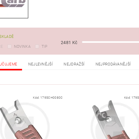
SKLADĚ
2481
Kč
CE
NOVINKA
TIP
UČUJEME
NEJLEVNĚJŠÍ
NEJDRAŽŠÍ
NEJPRODÁVANĚJŠÍ
Kód:
179SCH0080C
Kód:
179