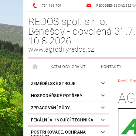
731 168 709
REDOSBENESOV@SEZN
REDOS spol. s r. o.
Benešov - dovolená 31.7.
10.8.2026
www.agrodilyredos.cz
KATALOGY GRANIT
KONTAKTY
Domů
Pro
ZEMĚDĚLSKÉ STROJE
AG
HOSPODÁŘSKÉ POTŘEBY
ZPRACOVÁNÍ PŮDY
FEKÁLNÍ A HNOJÍCÍ TECHNIKA
POSTŘIKOVAČE, OCHRANA