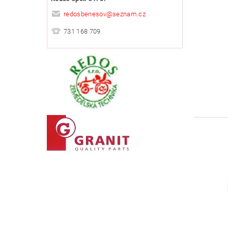
redosbenesov
@
seznam.cz
731 168 709