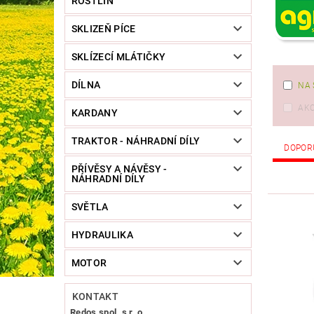
ROSTLIN
SKLIZEŇ PÍCE
SKLÍZECÍ MLÁTIČKY
DÍLNA
NA 
AK
KARDANY
TRAKTOR - NÁHRADNÍ DÍLY
DOPOR
PŘÍVĚSY A NÁVĚSY -
NÁHRADNÍ DÍLY
SVĚTLA
HYDRAULIKA
MOTOR
KONTAKT
Redos spol. s r. o.