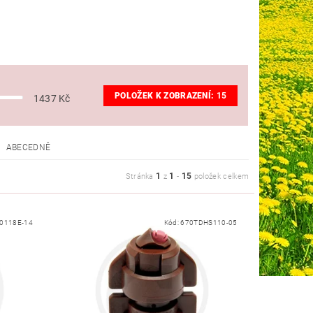
POLOŽEK K ZOBRAZENÍ:
15
1437
Kč
ABECEDNĚ
1
1
15
Stránka
z
-
položek celkem
70118E-14
Kód:
670TDHS110-05