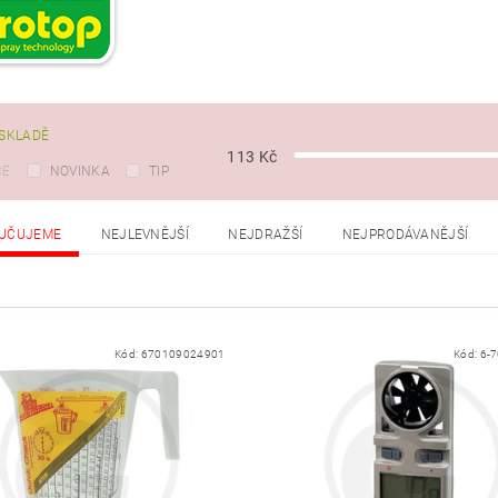
SKLADĚ
113
Kč
CE
NOVINKA
TIP
UČUJEME
NEJLEVNĚJŠÍ
NEJDRAŽŠÍ
NEJPRODÁVANĚJŠÍ
Kód:
670109024901
Kód:
6-