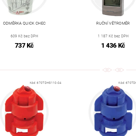
ODMĚRKA QUICK CHEC
RUČNÍ VĚTROMĚR
609 Kč bez DPH
1 187 Kč bez DPH
737 Kč
1 436 Kč
Kód:
670TDHS110-04
Kód:
670TD