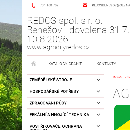
731 168 709
REDOSBENESOV@SEZN
REDOS spol. s r. o.
Benešov - dovolená 31.7.
10.8.2026
www.agrodilyredos.cz
KATALOGY GRANIT
KONTAKTY
Domů
Pro
ZEMĚDĚLSKÉ STROJE
AG
HOSPODÁŘSKÉ POTŘEBY
ZPRACOVÁNÍ PŮDY
FEKÁLNÍ A HNOJÍCÍ TECHNIKA
POSTŘIKOVAČE, OCHRANA