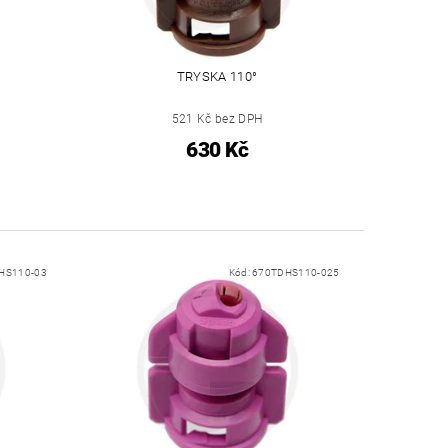
TRYSKA 110°
521 Kč bez DPH
630 Kč
HS110-03
Kód:
670TDHS110-025