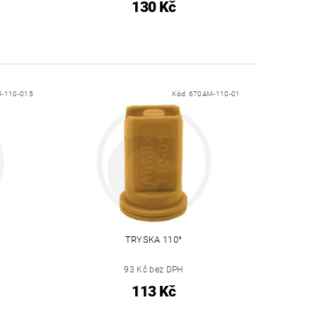
130 Kč
-110-015
Kód:
670AM-110-01
TRYSKA 110°
93 Kč bez DPH
113 Kč