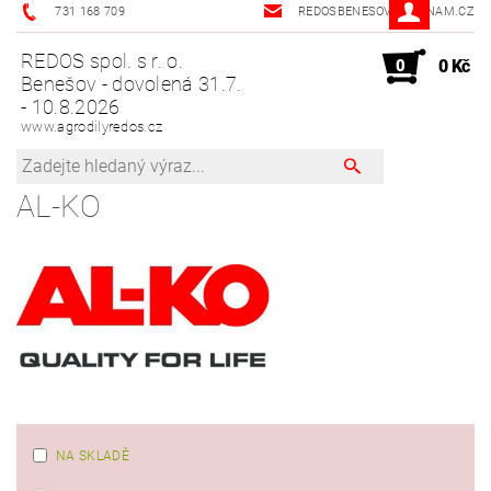
731 168 709
REDOSBENESOV@SEZNAM.CZ
REDOS spol. s r. o.
0
0 Kč
Benešov - dovolená 31.7.
- 10.8.2026
www.agrodilyredos.cz
AL-KO
NA SKLADĚ