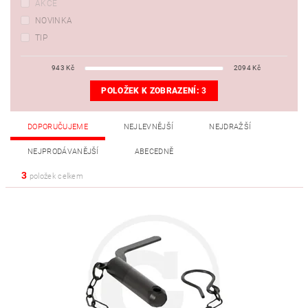
AKCE
NOVINKA
TIP
943
Kč
2094
Kč
POLOŽEK K ZOBRAZENÍ:
3
DOPORUČUJEME
NEJLEVNĚJŠÍ
NEJDRAŽŠÍ
NEJPRODÁVANĚJŠÍ
ABECEDNĚ
3
položek celkem