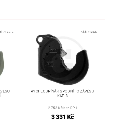
d:
712GI2
Kód:
712GI3
ÁVĚSU
RYCHLOUPÍNÁK SPODNÍHO ZÁVĚSU
Í
KAT. 3
2 753 Kč bez DPH
3 331 Kč