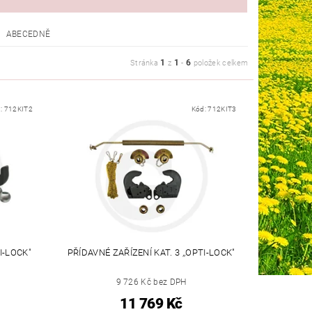
ABECEDNĚ
1
1
6
Stránka
z
-
položek celkem
:
712KIT2
Kód:
712KIT3
I-LOCK"
PŘÍDAVNÉ ZAŘÍZENÍ KAT. 3 ,,OPTI-LOCK"
9 726 Kč bez DPH
11 769 Kč