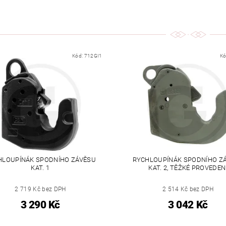
Kód:
712GI1
Kó
HLOUPÍNÁK SPODNÍHO ZÁVĚSU
RYCHLOUPÍNÁK SPODNÍHO Z
KAT. 1
KAT. 2, TĚŽKÉ PROVEDEN
2 719 Kč bez DPH
2 514 Kč bez DPH
3 290 Kč
3 042 Kč