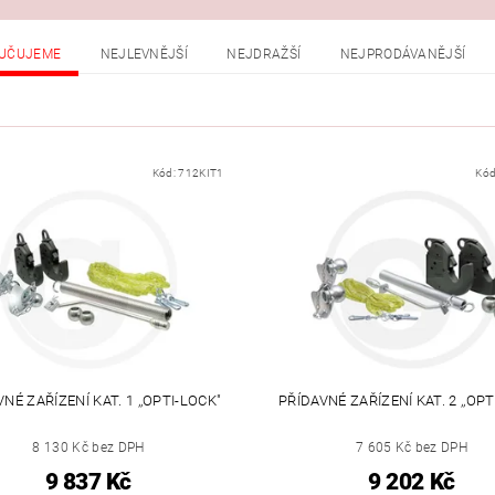
UČUJEME
NEJLEVNĚJŠÍ
NEJDRAŽŠÍ
NEJPRODÁVANĚJŠÍ
Kód:
712KIT1
Kód
NÉ ZAŘÍZENÍ KAT. 1 ,,OPTI-LOCK"
PŘÍDAVNÉ ZAŘÍZENÍ KAT. 2 ,,OPT
8 130 Kč bez DPH
7 605 Kč bez DPH
9 837 Kč
9 202 Kč