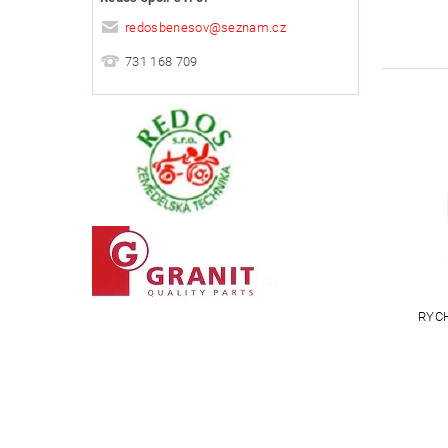
redosbenesov
@
seznam.cz
731 168 709
RYC