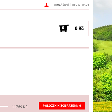
|
PŘIHLÁŠENÍ
REGISTRACE
0
0 Kč
POLOŽEK K ZOBRAZENÍ:
6
11769
Kč