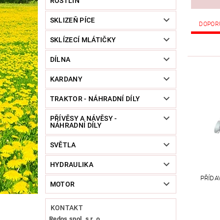
ROSTLIN
SKLIZEŇ PÍCE
DOPOR
SKLÍZECÍ MLÁTIČKY
DÍLNA
KARDANY
TRAKTOR - NÁHRADNÍ DÍLY
PŘÍVĚSY A NÁVĚSY -
NÁHRADNÍ DÍLY
SVĚTLA
HYDRAULIKA
PŘÍDAV
MOTOR
KONTAKT
Redos spol. s r. o.