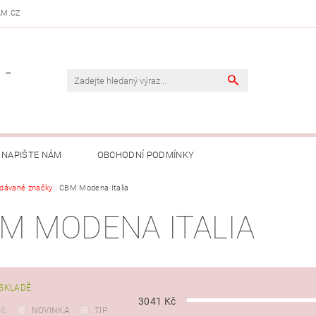
AM.CZ
 -
NAPIŠTE NÁM
OBCHODNÍ PODMÍNKY
dávané značky
CBM Modena Italia
M MODENA ITALIA
SKLADĚ
3041
Kč
CE
NOVINKA
TIP