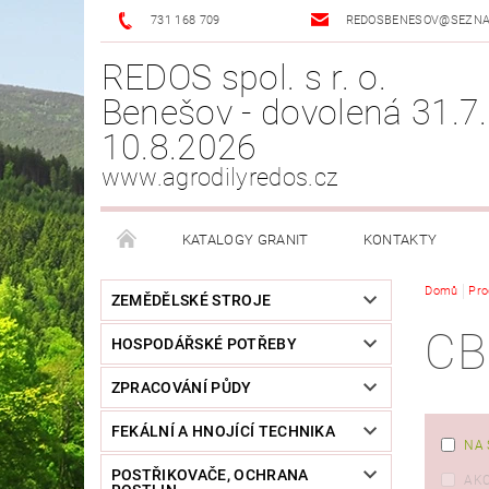
731 168 709
REDOSBENESOV@SEZN
REDOS spol. s r. o.
Benešov - dovolená 31.7.
10.8.2026
www.agrodilyredos.cz
KATALOGY GRANIT
KONTAKTY
Domů
Pro
ZEMĚDĚLSKÉ STROJE
CB
HOSPODÁŘSKÉ POTŘEBY
ZPRACOVÁNÍ PŮDY
FEKÁLNÍ A HNOJÍCÍ TECHNIKA
NA 
POSTŘIKOVAČE, OCHRANA
AK