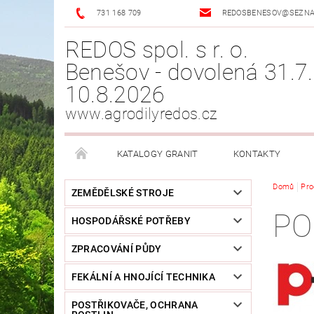
731 168 709
REDOSBENESOV@SEZN
REDOS spol. s r. o.
Benešov - dovolená 31.7.
10.8.2026
www.agrodilyredos.cz
KATALOGY GRANIT
KONTAKTY
Domů
Pro
ZEMĚDĚLSKÉ STROJE
PO
HOSPODÁŘSKÉ POTŘEBY
ZPRACOVÁNÍ PŮDY
FEKÁLNÍ A HNOJÍCÍ TECHNIKA
POSTŘIKOVAČE, OCHRANA