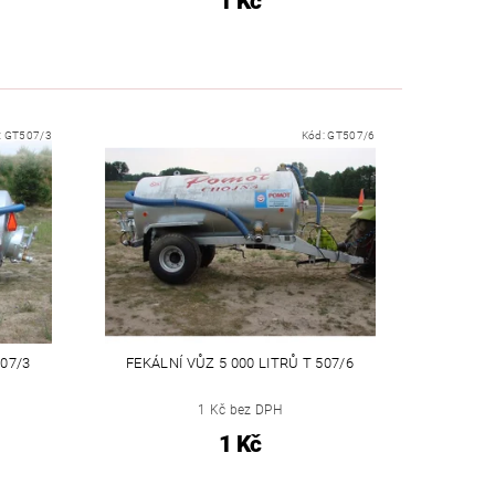
1 Kč
:
GT507/3
Kód:
GT507/6
507/3
FEKÁLNÍ VŮZ 5 000 LITRŮ T 507/6
1 Kč bez DPH
1 Kč