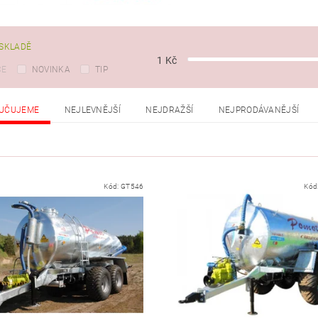
SKLADĚ
1
Kč
CE
NOVINKA
TIP
UČUJEME
NEJLEVNĚJŠÍ
NEJDRAŽŠÍ
NEJPRODÁVANĚJŠÍ
Kód:
GT546
Kód