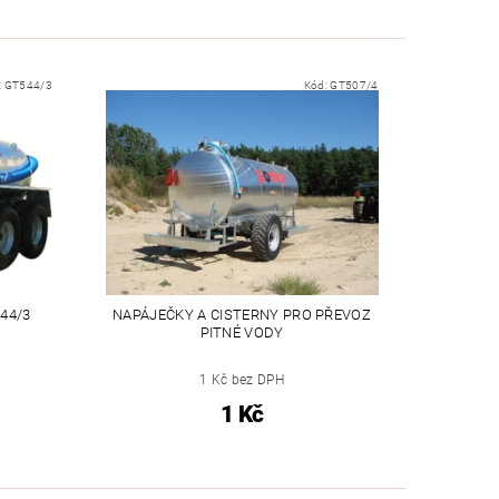
:
GT544/3
Kód:
GT507/4
544/3
NAPÁJEČKY A CISTERNY PRO PŘEVOZ
PITNÉ VODY
1 Kč bez DPH
1 Kč