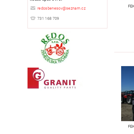
FEK
redosbenesov
@
seznam.cz
731 168 709
FEK