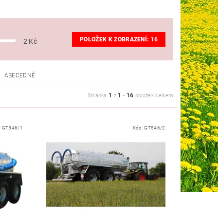
POLOŽEK K ZOBRAZENÍ:
16
2
Kč
ABECEDNĚ
1
1
16
Stránka
z
-
položek celkem
:
GT546/1
Kód:
GT546/2