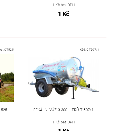
1 Kč bez DPH
1 Kč
ód:
GT525
Kód:
GT507/1
 525
FEKÁLNÍ VŮZ 3 300 LITRŮ T 507/1
1 Kč bez DPH