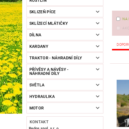
ROSTLIN
SKLIZEŇ PÍCE
NA 
SKLÍZECÍ MLÁTIČKY
AK
DÍLNA
DOPOR
KARDANY
TRAKTOR - NÁHRADNÍ DÍLY
PŘÍVĚSY A NÁVĚSY -
NÁHRADNÍ DÍLY
SVĚTLA
HYDRAULIKA
MOTOR
KONTAKT
Redos spol. s r. o.