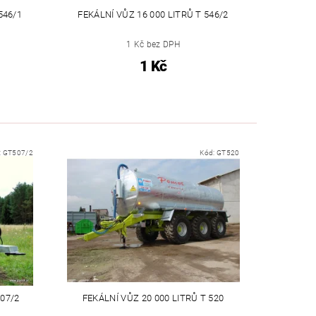
546/1
FEKÁLNÍ VŮZ 16 000 LITRŮ T 546/2
1 Kč bez DPH
1 Kč
:
GT507/2
Kód:
GT520
507/2
FEKÁLNÍ VŮZ 20 000 LITRŮ T 520