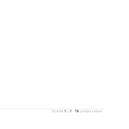
1
1
16
Stránka
z
-
položek celkem