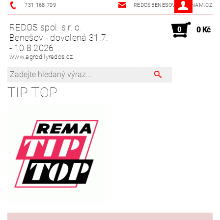
731 168 709
REDOSBENESOV@SEZNAM.CZ
REDOS spol. s r. o.
0
0 Kč
Benešov - dovolená 31.7.
- 10.8.2026
www.agrodilyredos.cz
TIP TOP