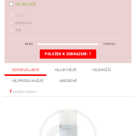
NA SKLADĚ
AKCE
NOVINKA
TIP
54
Kč
1535
Kč
POLOŽEK K ZOBRAZENÍ:
7
DOPORUČUJEME
NEJLEVNĚJŠÍ
NEJDRAŽŠÍ
NEJPRODÁVANĚJŠÍ
ABECEDNĚ
7
položek celkem