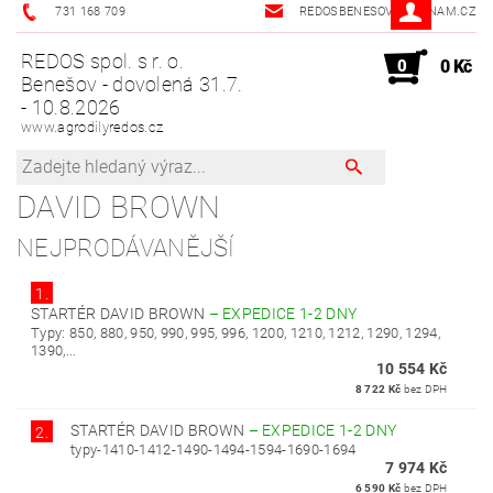
731 168 709
REDOSBENESOV@SEZNAM.CZ
REDOS spol. s r. o.
0
0 Kč
Benešov - dovolená 31.7.
- 10.8.2026
www.agrodilyredos.cz
DAVID BROWN
NEJPRODÁVANĚJŠÍ
1.
STARTÉR DAVID BROWN
–
EXPEDICE 1-2 DNY
Typy: 850, 880, 950, 990, 995, 996, 1200, 1210, 1212, 1290, 1294,
1390,...
10 554 Kč
8 722 Kč
bez DPH
STARTÉR DAVID BROWN
–
EXPEDICE 1-2 DNY
2.
typy-1410-1412-1490-1494-1594-1690-1694
7 974 Kč
6 590 Kč
bez DPH