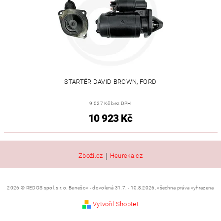
STARTÉR DAVID BROWN, FORD
9 027 Kč bez DPH
10 923 Kč
|
Zboží.cz
Heureka.cz
2026 © REDOS spol. s r. o. Benešov - dovolená 31.7. - 10.8.2026, všechna práva vyhrazena
Vytvořil Shoptet