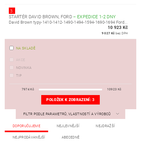
3.
STARTÉR DAVID BROWN, FORD
–
EXPEDICE 1-2 DNY
David Brown typy-1410-1412-1490-1494-1594-1690-1694 Ford...
10 923 Kč
9 027 Kč
bez DPH
NA SKLADĚ
AKCE
NOVINKA
TIP
7974
Kč
10923
Kč
POLOŽEK K ZOBRAZENÍ:
3
FILTR PODLE PARAMETRŮ, VLASTNOSTÍ A VÝROBCŮ
DOPORUČUJEME
NEJLEVNĚJŠÍ
NEJDRAŽŠÍ
NEJPRODÁVANĚJŠÍ
ABECEDNĚ