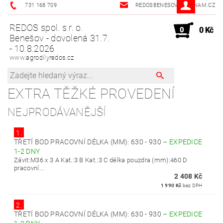
731 168 709
REDOSBENESOV@SEZNAM.CZ
REDOS spol. s r. o.
0
0 Kč
Benešov - dovolená 31.7.
- 10.8.2026
www.agrodilyredos.cz
EXTRA TĚŽKÉ PROVEDENÍ
NEJPRODÁVANĚJŠÍ
1.
TŘETÍ BOD PRACOVNÍ DÉLKA (MM): 630 - 930
–
EXPEDICE
1-2 DNY
Závit:M36 x 3 A Kat.:3 B Kat.:3 C délka pouzdra (mm):460 D
pracovní...
2 408 Kč
1 990 Kč
bez DPH
2.
TŘETÍ BOD PRACOVNÍ DÉLKA (MM): 630 - 930
–
EXPEDICE