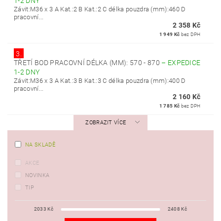
1-2 DNY
Závit:M36 x 3 A Kat.:2 B Kat.:2 C délka pouzdra (mm):460 D
pracovní...
2 358 Kč
1 949 Kč
bez DPH
3.
TŘETÍ BOD PRACOVNÍ DÉLKA (MM): 570 - 870
–
EXPEDICE
1-2 DNY
Závit:M36 x 3 A Kat.:3 B Kat.:3 C délka pouzdra (mm):400 D
pracovní...
2 160 Kč
1 785 Kč
bez DPH
ZOBRAZIT VÍCE
NA SKLADĚ
AKCE
NOVINKA
TIP
2033
Kč
2408
Kč