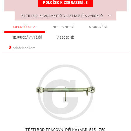
POLOŽEK K ZOBRAZENÍ:
8
FILTR PODLE PARAMETRŮ, VLASTNOSTÍ A VÝROBCŮ
DOPORUČUJEME
NEJLEVNĚJŠÍ
NEJDRAŽŠÍ
NEJPRODÁVANĚJŠÍ
ABECEDNĚ
8
položek celkem
TŘETÍ BOD PRACOVNÍ DÉLKA (MM): 515 - 750