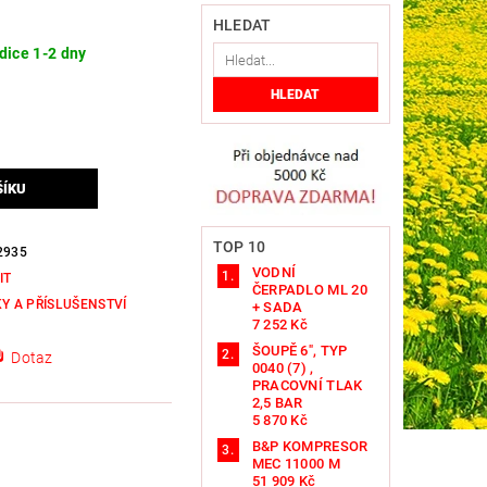
HLEDAT
dice 1-2 dny
TOP 10
2935
VODNÍ
IT
ČERPADLO ML 20
KY A PŘÍSLUŠENSTVÍ
+ SADA
7 252 Kč
ŠOUPĚ 6", TYP
Dotaz
0040 (7) ,
PRACOVNÍ TLAK
2,5 BAR
5 870 Kč
B&P KOMPRESOR
MEC 11000 M
51 909 Kč