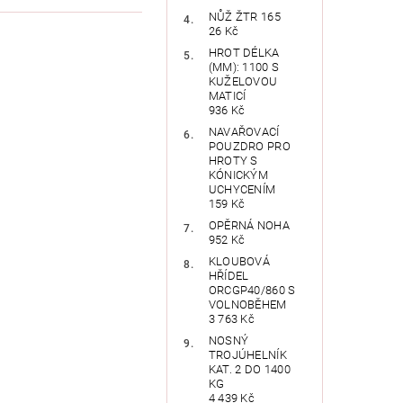
NŮŽ ŽTR 165
26 Kč
HROT DÉLKA
(MM): 1100 S
KUŽELOVOU
MATICÍ
936 Kč
NAVAŘOVACÍ
POUZDRO PRO
HROTY S
KÓNICKÝM
UCHYCENÍM
159 Kč
OPĚRNÁ NOHA
952 Kč
KLOUBOVÁ
HŘÍDEL
ORCGP40/860 S
VOLNOBĚHEM
3 763 Kč
NOSNÝ
TROJÚHELNÍK
KAT. 2 DO 1400
KG
4 439 Kč