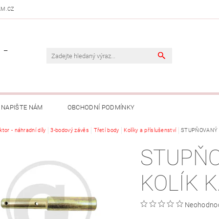
AM.CZ
 -
NAPIŠTE NÁM
OBCHODNÍ PODMÍNKY
ktor - náhradní díly
3-bodový závěs
Třetí body
Kolíky a příslušenství
STUPŇOVANÝ K
STUPŇ
KOLÍK K
Neohodno