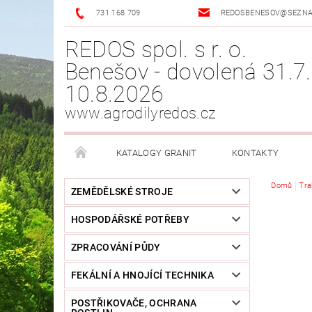
731 168 709
REDOSBENESOV@SEZN
REDOS spol. s r. o.
Benešov - dovolená 31.7.
10.8.2026
www.agrodilyredos.cz
KATALOGY GRANIT
KONTAKTY
Domů
Tra
ZEMĚDĚLSKÉ STROJE
HOSPODÁŘSKÉ POTŘEBY
ZPRACOVÁNÍ PŮDY
FEKÁLNÍ A HNOJÍCÍ TECHNIKA
POSTŘIKOVAČE, OCHRANA