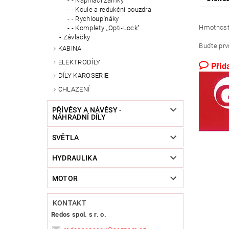
- Napínací zámky
- Koule a redukční pouzdra
- Rychloupínáky
Hmotnost
- Komplety ,,Opti-Lock"
Závlačky
Buďte prvn
KABINA
ELEKTRODÍLY
Přid
DÍLY KAROSERIE
CHLAZENÍ
PŘÍVĚSY A NÁVĚSY -
NÁHRADNÍ DÍLY
SVĚTLA
HYDRAULIKA
MOTOR
KONTAKT
Redos spol. s r. o.