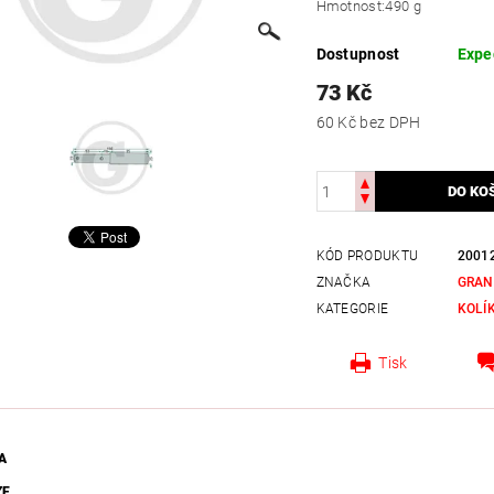
Hmotnost:
490 g
Dostupnost
Expe
73 Kč
60 Kč bez DPH
KÓD PRODUKTU
2001
ZNAČKA
GRAN
KATEGORIE
KOLÍ
Tisk
A
ZE