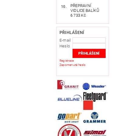
PŘEPRAVNÍ
VIDLICE BALÍKŮ
6 733 Kč
PŘIHLÁŠENÍ
E-mail
Heslo
Registrace
Zapomenuté heslo