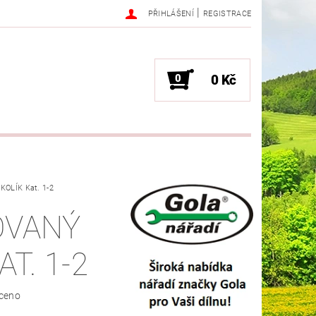
|
PŘIHLÁŠENÍ
REGISTRACE
0
0 Kč
OLÍK Kat. 1-2
OVANÝ
AT. 1-2
ceno