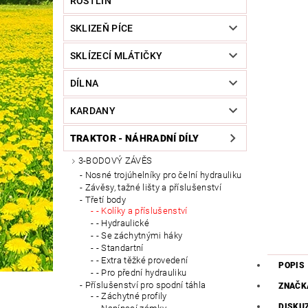
ROSTLIN
SKLIZEŇ PÍCE
SKLÍZECÍ MLÁTIČKY
DÍLNA
KARDANY
TRAKTOR - NÁHRADNÍ DÍLY
3-BODOVÝ ZÁVĚS
Nosné trojúhelníky pro čelní hydrauliku
Závěsy, tažné lišty a příslušenství
Třetí body
- Kolíky a příslušenství
- Hydraulické
- Se záchytnými háky
- Standartní
- Extra těžké provedení
POPIS
- Pro přední hydrauliku
Příslušenství pro spodní táhla
ZNAČK
- Záchytné profily
DISKU