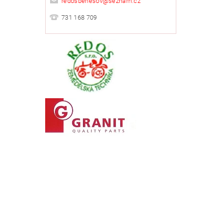
redosbenesov
@
seznam.cz
731 168 709