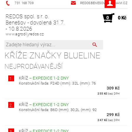
731 168 709
REDOSBENESOV@SEZNAM.CZ
REDOS spol. s r. o.
0
0 Kč
Benešov - dovolená 31.7.
- 10.8.2026
www.agrodilyredos.cz
KŘÍŽE ZNAČKY BLUELINE
NEJPRODÁVANĚJŠÍ
KŘÍŽ
–
EXPEDICE 1-2 DNY
1.
Konstrukční řada: F24D (mm): 32L (mm): 76
309 Kč
255 Kč
bez DPH
KŘÍŽ
–
EXPEDICE 1-2 DNY
2.
Konstrukční řada: B6D (mm): 30,2L (mm): 92
299 Kč
247 Kč
bez DPH
KŘÍŽ
–
EXPEDICE 1-2 DNY
3.