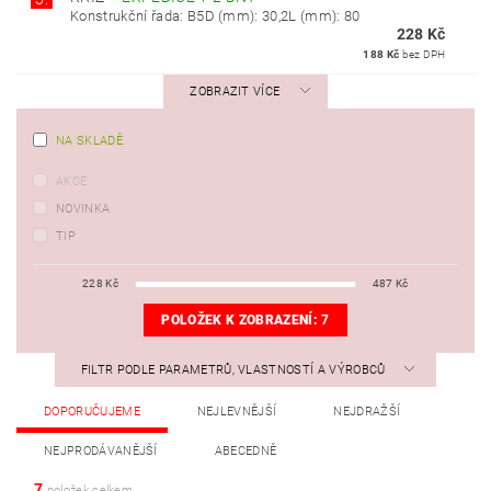
Konstrukční řada: B5D (mm): 30,2L (mm): 80
228 Kč
188 Kč
bez DPH
ZOBRAZIT VÍCE
NA SKLADĚ
AKCE
NOVINKA
TIP
228
Kč
487
Kč
POLOŽEK K ZOBRAZENÍ:
7
FILTR PODLE PARAMETRŮ, VLASTNOSTÍ A VÝROBCŮ
DOPORUČUJEME
NEJLEVNĚJŠÍ
NEJDRAŽŠÍ
NEJPRODÁVANĚJŠÍ
ABECEDNĚ
7
položek celkem