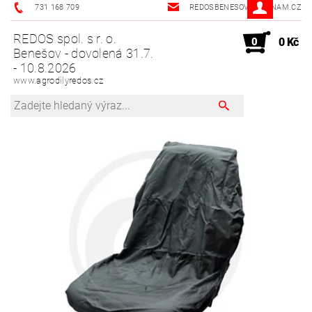
731 168 709
REDOSBENESOV@SEZNAM.CZ
REDOS spol. s r. o.
0
0 Kč
Benešov - dovolená 31.7.
- 10.8.2026
www.agrodilyredos.cz