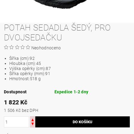
POTAH SEDADLA ŠEDÝ, PRO
DVOJSEDAČKU
Neohodnoceno
Šířka (cm):
92
Hloubka (cm):
45
Výška opěrky (cm):
87
Šířka opěrky (mm):
91
Hmotnost:
518 g
Dostupnost
Expedice 1-2 dny
1 822 Kč
1 506 Kč bez DPH